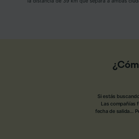
la distancia de 39 km que separa a ambas ciud
¿Cómo
Si estás buscando
Las compañías fe
fecha de salida… P