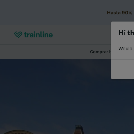
Hasta 90% 
Hi th
Would y
Comprar billetes