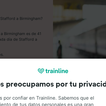
e Stafford a Birmingham?
d a Birmingham es de 41
ada día de Stafford a
os.
ta desde 6.13 €. Reservar
una buena forma de
s preocupamos por tu privaci
hacerte con mejores
s por confiar en Trainline. Sabemos que el
iento de tus datos personales es una gran