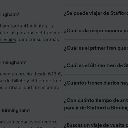
e asociados (proveedores)
¿Se puede viajar de Staffor
rmingham?
gham tarda 41 minutos. La
¿Cuál es la mejor manera p
 de las paradas del tren y de
e viajes
para consultar más
¿Cuál es el primer tren que
 Birmingham?
¿Cuál es el último tren de 
ienen un precio desde 6,13 €,
 de billete y el tipo de tren.
¿Cuántos trenes diarios ha
ás probabilidad de encontrar
¿Con cuánto tiempo de ante
para ir de Stafford a Birm
 a Birmingham?
am son capaces de recorrer
¿Buscas un viaje de vuelta