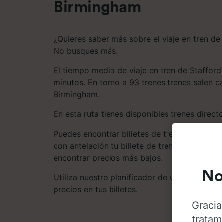
Birmingham
¿Quieres saber más sobre el viaje en tren d
No busques más.
El tiempo medio de viaje en tren de Staffor
minutos. En torno a 93 trenes trenes salen c
Birmingham.
En esta ruta tienes disponibles trenes direct
Puedes encontrar billetes de tren en esta ru
con antelación tu billete de tren suele ser 
encontrar precios más bajos.
No
Utiliza nuestro planificador de viajes para 
precios en tus billetes.
Gracia
tratam