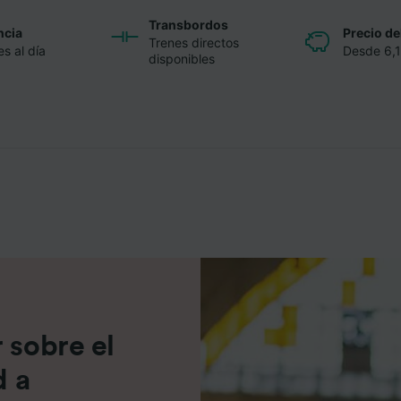
Transbordos
ncia
Precio del
Trenes directos
s al día
Desde 6,
disponibles
 sobre el
d a