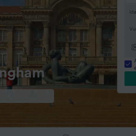
Id
Vu
mingham