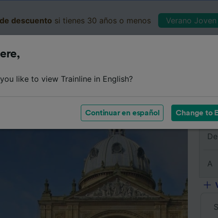
de descuento
si tienes 30 años o menos
Verano Joven 
ere,
Business
Cesta
Mis 
ou like to view Trainline in English?
Resumen del viaje
Horarios
Preguntas frecuentes
Bi
Continuar en español
Change to E
De
A
S