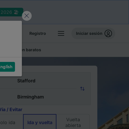
2026 🏖️
reservas
Registro
Iniciar sesión
lletes de tren baratos
nglish
Vía / Evitar
Vuelta
olo ida
Ida y vuelta
abierta