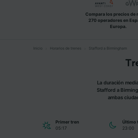
Compara los precios de 
270 operadores en Esp
Europa.
Inicio
Horarios de trenes
Stafford a Birmingham
Tr
La duración media
Stafford a Birmin
ambas ciudade
Primer tren
Último 
05:17
23:00