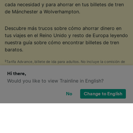
cada necesidad y para ahorrar en tus billetes de tren
de Mánchester a Wolverhampton.
Descubre más trucos sobre cómo ahorrar dinero en
tus viajes en el Reino Unido y resto de Europa leyendo
nuestra guía sobre cómo encontrar billetes de tren
baratos.
§
Tarifa Advance, billete de ida para adultos. No incluye la comisión de
reserva. Precios encontrados por clientes de Trainline en los últimos 30
Hi there,
días. Disponibilidad limitada.
Would you like to view Trainline in English?
No
Change to English
¿Qué opciones de billete tengo para
este viaje?
Seguramente también has visto la gran cantidad de