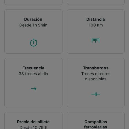
identificación. Almacenar la información en un
dispositivo y/o acceder a ella. Publicidad y
contenido personalizados, medición de
publicidad y contenido, investigación de
Duración
Distancia
audiencia y desarrollo de servicios.
Desde 1h 9min
100 km
Lista de asociados (proveedores)
Frecuencia
Transbordos
38 trenes al día
Trenes directos
disponibles
Precio del billete
Compañías
ferroviarias
Desde 10,79 €