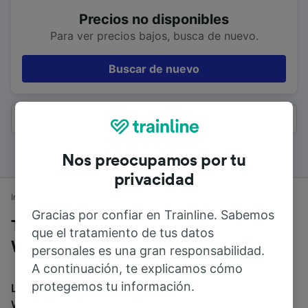
Precios no disponibles
Para ver precios bajos, busca de nuevo.
Buscar de nuevo
Todos los resultados
Nos preocupamos por tu
privacidad
Inicio
Horarios de trenes
Mánchester a Wolverhampton
Gracias por confiar en Trainline. Sabemos
Trenes desde Mánchester a
que el tratamiento de tus datos
Wolverhampton
personales es una gran responsabilidad.
A continuación, te explicamos cómo
protegemos tu información.
La duración media de viaje en tren entre Mánchester y
Wolverhampton es de 1h 14min. El tren más veloz de