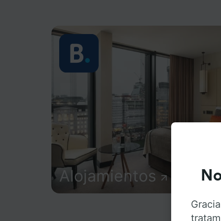
Alojamientos
No
Gracia
tratam