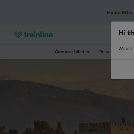
Hasta 90% 
Hi th
Would y
Comprar billetes
Resumen del viaj