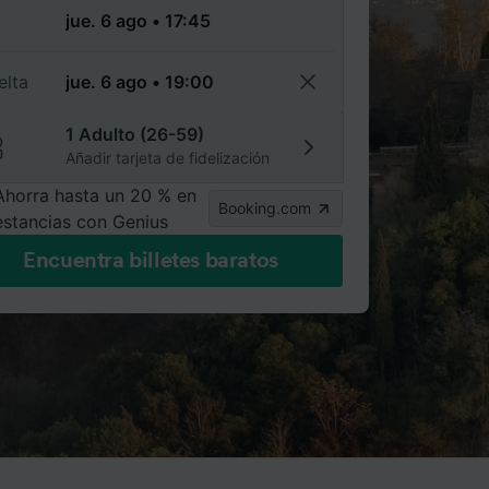
a
elta
1 Adulto (26-59)
Añadir tarjeta de fidelización
Ahorra hasta un 20 % en
Booking.com
estancias con Genius
Encuentra billetes baratos