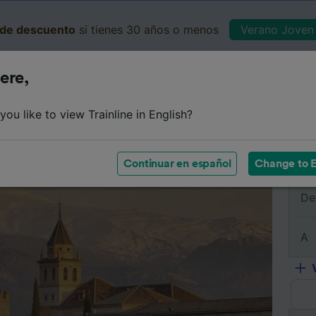
de descuento
si tienes 30 años o menos
Verano Joven 
ere,
Business
Cesta
Mis 
ou like to view Trainline in English?
e
Horarios
Clases
Servicios a bordo
Billetes de 
Continuar en español
Change to E
De
A