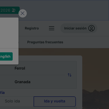
2026 🏖️
reservas
Registro
Iniciar sesión
tren baratos
Preguntas frecuentes
nglish
Vía
Solo ida
Ida y vuelta