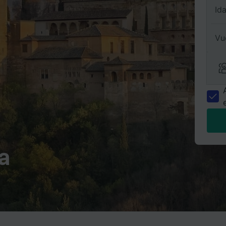
Id
Vu
a