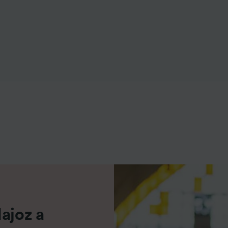
e asociados (proveedores)
ajoz a