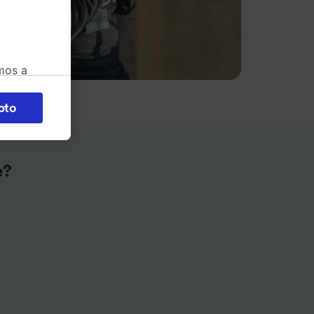
mos a
okies
pto
 en
 la
 a
e?
os no se
ara ello.
ente las
tenido
 de