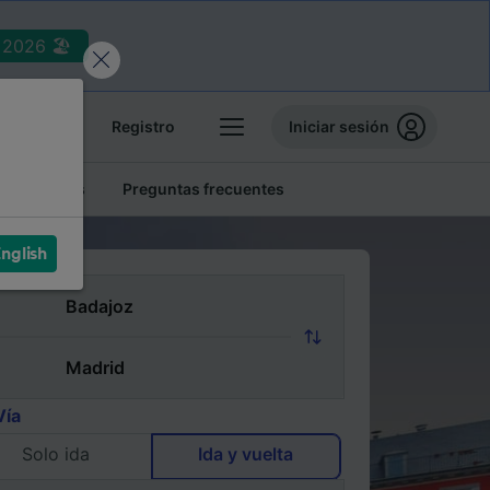
2026 🏖️
reservas
Registro
Iniciar sesión
tren baratos
Preguntas frecuentes
nglish
Vía
Solo ida
Ida y vuelta