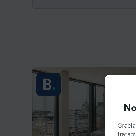
No
Gracia
tratam