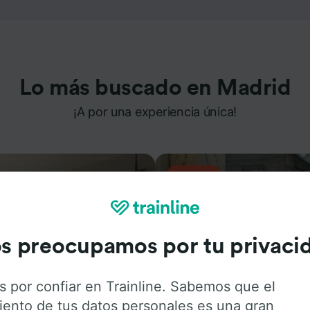
Lo más buscado en Madrid
¡A por una experiencia única!
s preocupamos por tu privaci
s por confiar en Trainline. Sabemos que el
iento de tus datos personales es una gran