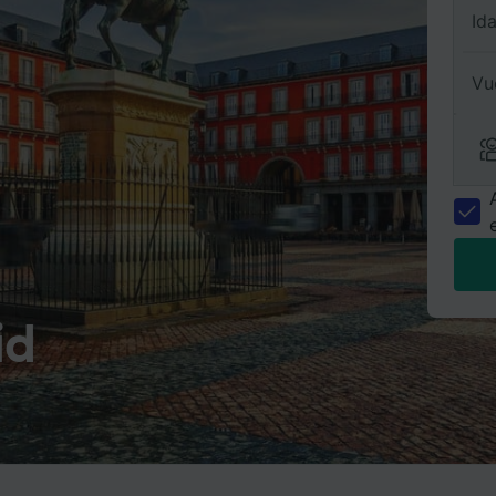
Id
Vu
id