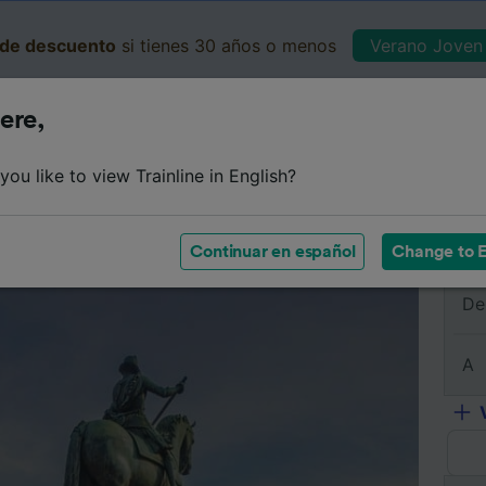
de descuento
si tienes 30 años o menos
Verano Joven 
ere,
Business
Cesta
Mis 
ou like to view Trainline in English?
e
Horarios
Clases
Servicios a bordo
Billetes de 
Continuar en español
Change to E
De
A