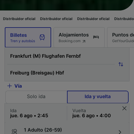
icial
Distribuidor oficial
Distribuidor oficial
Distribuidor oficial
Distri
Alojamientos
Puntos de
Billetes
Booking.com
GetYourGuid
Tren y autobús
Vía
Solo ida
Ida y vuelta
Ida
Vuelta
1 Adulto (26-59)