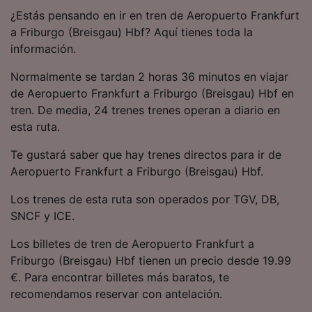
precisa. Analizar activamente las
¿Estás pensando en ir en tren de Aeropuerto Frankfurt
características del dispositivo para su
a Friburgo (Breisgau) Hbf? Aquí tienes toda la
identificación. Almacenar la información en un
información.
dispositivo y/o acceder a ella. Publicidad y
contenido personalizados, medición de
Normalmente se tardan 2 horas 36 minutos en viajar
publicidad y contenido, investigación de
audiencia y desarrollo de servicios.
de Aeropuerto Frankfurt a Friburgo (Breisgau) Hbf en
tren. De media, 24 trenes trenes operan a diario en
Lista de asociados (proveedores)
esta ruta.
Te gustará saber que hay trenes directos para ir de
Aeropuerto Frankfurt a Friburgo (Breisgau) Hbf.
Los trenes de esta ruta son operados por TGV, DB,
SNCF y ICE.
Los billetes de tren de Aeropuerto Frankfurt a
Friburgo (Breisgau) Hbf tienen un precio desde 19.99
€. Para encontrar billetes más baratos, te
recomendamos reservar con antelación.