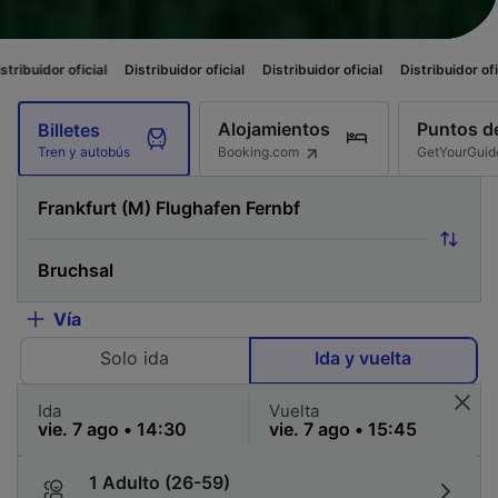
ial
Distribuidor oficial
Distribuidor oficial
Distribuidor oficial
Distribu
Alojamientos
Puntos de
Billetes
Booking.com
GetYourGuid
Tren y autobús
Vía
Solo ida
Ida y vuelta
Ida
Vuelta
1 Adulto (26-59)