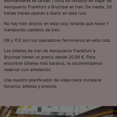
Normalmente se tardan 1 hora 44 minutos en viajar de
precisa. Analizar activamente las
Aeropuerto Frankfurt a Bruchsal en tren. De media, 50
características del dispositivo para su
trenes trenes operan a diario en esta ruta.
identificación. Almacenar la información en un
dispositivo y/o acceder a ella. Publicidad y
No hay tren directo en esta ruta; tendrás que hacer 1
contenido personalizados, medición de
publicidad y contenido, investigación de
transbordo cambios de tren.
audiencia y desarrollo de servicios.
DB y ICE son los operadores ferroviarios en esta ruta.
Lista de asociados (proveedores)
Los billetes de tren de Aeropuerto Frankfurt a
Bruchsal tienen un precio desde 20.99 €. Para
encontrar billetes más baratos, te recomendamos
reservar con antelación.
Usa nuestro planificador de viajes para comparar
horarios, billetes y precios.