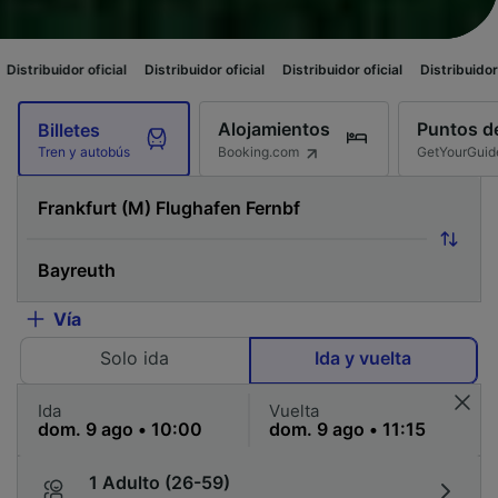
ficial
Distribuidor oficial
Distribuidor oficial
Distribuidor oficial
Distr
Alojamientos
Puntos de
Billetes
Booking.com
GetYourGuid
Tren y autobús
Vía
Solo ida
Ida y vuelta
Ida
Vuelta
1 Adulto (26-59)