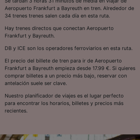
Se tardan 3 horas 31 minutos de media en viajar de
precisa. Analizar activamente las
Aeropuerto Frankfurt a Bayreuth en tren. Alrededor de
características del dispositivo para su
34 trenes trenes salen cada día en esta ruta.
identificación. Almacenar la información en un
dispositivo y/o acceder a ella. Publicidad y
Hay trenes directos que conectan Aeropuerto
contenido personalizados, medición de
publicidad y contenido, investigación de
Frankfurt y Bayreuth.
audiencia y desarrollo de servicios.
DB y ICE son los operadores ferroviarios en esta ruta.
Lista de asociados (proveedores)
El precio del billete de tren para ir de Aeropuerto
Frankfurt a Bayreuth empieza desde 17.99 €. Si quieres
comprar billetes a un precio más bajo, reservar con
antelación suele ser clave.
Nuestro planificador de viajes es el lugar perfecto
para encontrar los horarios, billetes y precios más
recientes.