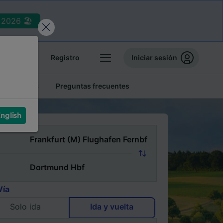
2026 🏖️
reservas
Registro
Iniciar sesión
tren baratos
Preguntas frecuentes
nglish
Vía
Solo ida
Ida y vuelta