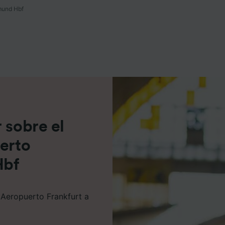
mund Hbf
e asociados (proveedores)
 sobre el
uerto
Hbf
 Aeropuerto Frankfurt a