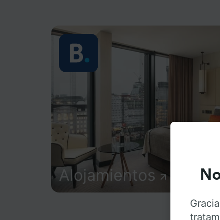
Alojamientos
No
Gracia
tratam