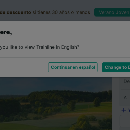
de descuento
si tienes 30 años o menos
Verano Joven 
ere,
Business
Cesta
Mis 
ou like to view Trainline in English?
e
Horarios
Clases
Servicios a bordo
Billetes de 
Continuar en español
Change to E
De
A