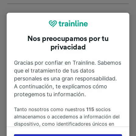
Rutas más populares desde
Nos preocupamos por tu
Wuppertal-Vohwinkel
privacidad
Gracias por confiar en Trainline. Sabemos
Duración
que el tratamiento de tus datos
personales es una gran responsabilidad.
A Köln Hbf
37min
A continuación, te explicamos cómo
protegemos tu información.
A Aeropuerto Düsseldorf
22min
Tanto nosotros como nuestros
115
socios
A Hagen Hbf
26min
almacenamos o accedemos a información del
dispositivo, como identificadores únicos en
las cookies para tratar datos personales.
A Essen Hbf
31min