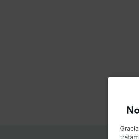
No
Gracia
tratam