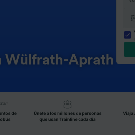
Vu
n Wülfrath-Aprath
entos de
Únete a los millones de personas
Viaja 
tobús
que usan Trainline cada día