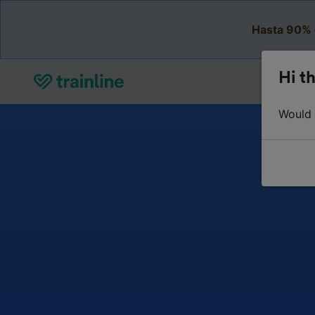
Hasta 90% 
Hi th
Would y