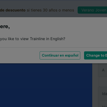
de descuento
si tienes 30 años o menos
Verano Joven 
ere,
Business
Cesta
Mis 
ou like to view Trainline in English?
Continuar en español
Change to E
De
A
Id