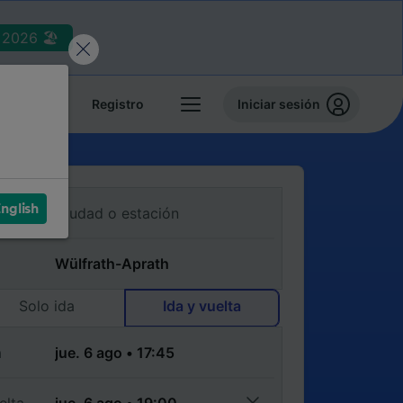
2026 🏖️
reservas
Registro
Iniciar sesión
nglish
Solo ida
Ida y vuelta
a