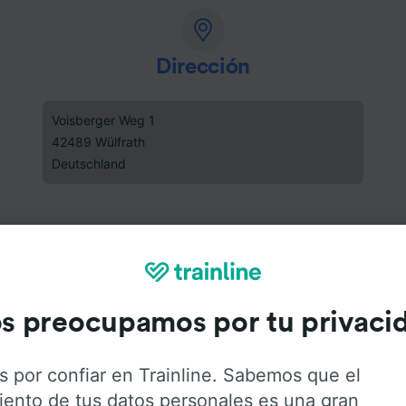
Dirección
Voisberger Weg 1
42489 Wülfrath
Deutschland
s preocupamos por tu privaci
s por confiar en Trainline. Sabemos que el
iento de tus datos personales es una gran