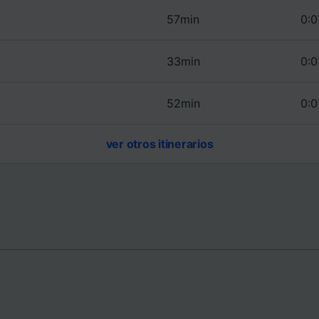
e asociados (proveedores)
57min
0:0
33min
0:0
52min
0:0
ver otros itinerarios