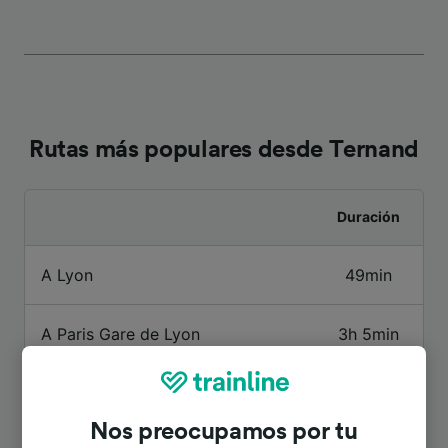
Rutas más populares desde Ternand
Duración
A Lyon
49min
A Paris Gare de Lyon
3h 5min
A París
3h 5min
Nos preocupamos por tu