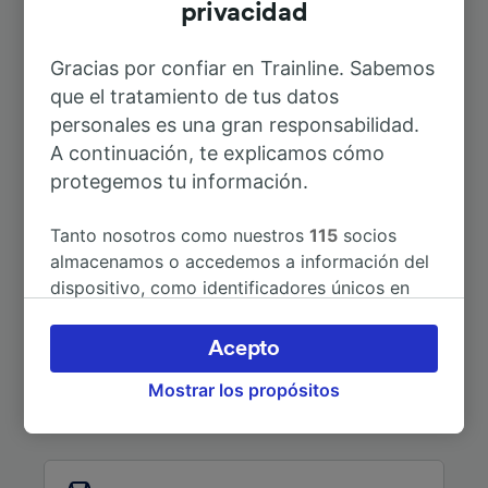
A Lamure-sur-Azergues
17min
privacidad
Gracias por confiar en Trainline. Sabemos
A Mâcon
1h 35min
que el tratamiento de tus datos
personales es una gran responsabilidad.
A Lyon Part-Dieu
57min
A continuación, te explicamos cómo
protegemos tu información.
ver otros itinerarios
Tanto nosotros como nuestros
115
socios
almacenamos o accedemos a información del
dispositivo, como identificadores únicos en
las cookies para tratar datos personales.
Puedes aceptar o administrar tus preferencias
Acepto
haciendo clic abajo, incluido el derecho de
Mostrar los propósitos
oposición en función de tu interés legítimo o,
¿Estás buscando más ideas?
en cualquier momento, a través de la página
de la política de privacidad. Tus preferencias
se notificarán a nuestros socios y no