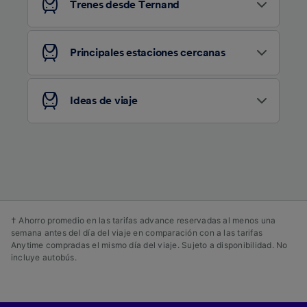
afectarán a los datos de navegación. Tus
Trenes desde Ternand
datos no se utilizarán con fines de rastreo si
no nos has dado consentimiento para ello.
Principales estaciones cercanas
Tanto nosotros como nuestros asociados
tratamos los datos para proporcionar:
Utilizar datos de localización geográfica
Ideas de viaje
precisa. Analizar activamente las
características del dispositivo para su
identificación. Almacenar la información en un
dispositivo y/o acceder a ella. Publicidad y
contenido personalizados, medición de
publicidad y contenido, investigación de
audiencia y desarrollo de servicios.
Lista de asociados (proveedores)
† Ahorro promedio en las tarifas advance reservadas al menos una
semana antes del día del viaje en comparación con a las tarifas
Anytime compradas el mismo día del viaje. Sujeto a disponibilidad. No
incluye autobús.