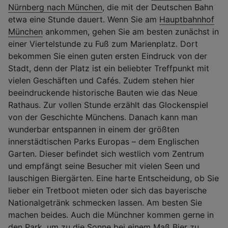
Nürnberg nach München
, die mit der Deutschen Bahn
Surfverhalten nicht zu verfolgen.
etwa eine Stunde dauert. Wenn Sie am
Hauptbahnhof
Wir und unsere Partner verarbeiten Daten, um
München
ankommen, gehen Sie am besten zunächst in
Folgendes bereitzustellen:
einer Viertelstunde zu Fuß zum Marienplatz. Dort
Verwendung genauer Standortdaten.
bekommen Sie einen guten ersten Eindruck von der
Endgeräteeigenschaften zur Identifikation
Stadt, denn der Platz ist ein beliebter Treffpunkt mit
aktiv abfragen. Speichern von oder Zugriff auf
vielen Geschäften und Cafés. Zudem stehen hier
Informationen auf einem Endgerät.
Personalisierte Werbung und Inhalte, Messung
beeindruckende historische Bauten wie das Neue
von Werbeleistung und der Performance von
Rathaus. Zur vollen Stunde erzählt das Glockenspiel
Inhalten, Zielgruppenforschung sowie
von der Geschichte Münchens. Danach kann man
Entwicklung und Verbesserung von
wunderbar entspannen in einem der größten
Angeboten.
innerstädtischen Parks Europas – dem Englischen
Liste der Partner (Lieferanten)
Garten. Dieser befindet sich westlich vom Zentrum
und empfängt seine Besucher mit vielen Seen und
lauschigen Biergärten. Eine harte Entscheidung, ob Sie
lieber ein Tretboot mieten oder sich das bayerische
Nationalgetränk schmecken lassen. Am besten Sie
machen beides. Auch die Münchner kommen gerne in
den Park, um zu die Sonne bei einem Maß Bier zu