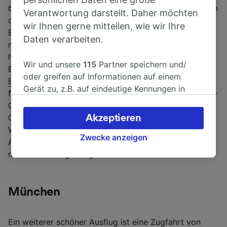
beeindruckende Brauereidichte auf – fast jedes Dorf in
Verantwortung darstellt. Daher möchten
der Fränkischen Schweiz hat eine oder mehrere
wir Ihnen gerne mitteilen, wie wir Ihre
Brauereien. So zum Beispiel auch
Forchheim
, das Sie
Daten verarbeiten.
mit dem
Zug von Nürnberg nach Forchheim
in einer
halben Stunde erreichen. Hier können Sie die vier
Wir und unsere
115
Partner speichern und/
Brauereien der Stadt und die Bierkeller beim
Walk of
oder greifen auf Informationen auf einem
Beer
kennenlernen. Nach dem Vorbild in Hollywood
Gerät zu, z.B. auf eindeutige Kennungen in
finden Sie auf dem Gehweg Sterne. Diese sind mit QR-
Cookies, um personenbezogene Daten zu
Codes versehen, die zu mehr Informationen zur
verarbeiten. Sie können Ihre Präferenzen
Geschichte der Braukultur in Forchheim führen. Für
Akzeptieren
akzeptieren oder verwalten, einschließlich
Wanderbegeisterte ist Forchheim auch ein guter
Ihres Widerspruchsrechts bei berechtigtem
Zwecke anzeigen
Ausgangspunkt für mehrstündige Touren in die
Interesse. Klicken Sie dazu bitte unten oder
malerische Umgebung.
besuchen Sie jederzeit die Seite der
Datenschutzrichtlinie. Diese Präferenzen
werden unseren Partnern signalisiert und
München
haben keinen Einfluss auf Surfdaten. Ihre
Daten werden nicht für Tracking-Zwecke
Ein weiterer schöner Ausflug ist eine
Zugfahrt von
verwendet, wenn Sie uns gebeten haben, Ihr