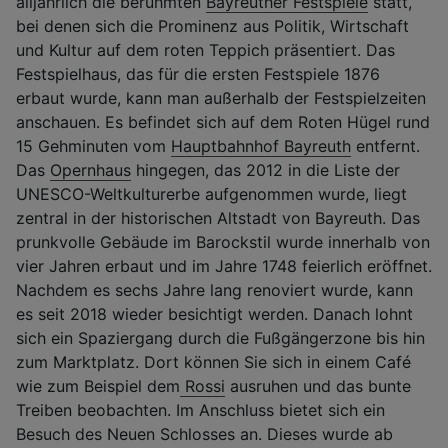
alljährlich die berühmten
Bayreuther Festspiele
statt,
bei denen sich die Prominenz aus Politik, Wirtschaft
und Kultur auf dem roten Teppich präsentiert. Das
Festspielhaus, das für die ersten Festspiele 1876
erbaut wurde, kann man außerhalb der Festspielzeiten
anschauen. Es befindet sich auf dem Roten Hügel rund
15 Gehminuten vom
Hauptbahnhof Bayreuth
entfernt.
Das
Opernhaus
hingegen, das 2012 in die Liste der
UNESCO-Weltkulturerbe aufgenommen wurde, liegt
zentral in der historischen Altstadt von Bayreuth. Das
prunkvolle Gebäude im Barockstil wurde innerhalb von
vier Jahren erbaut und im Jahre 1748 feierlich eröffnet.
Nachdem es sechs Jahre lang renoviert wurde, kann
es seit 2018 wieder besichtigt werden. Danach lohnt
sich ein Spaziergang durch die Fußgängerzone bis hin
zum Marktplatz. Dort können Sie sich in einem Café
wie zum Beispiel dem
Rossi
ausruhen und das bunte
Treiben beobachten. Im Anschluss bietet sich ein
Besuch des Neuen Schlosses an. Dieses wurde ab