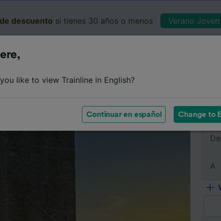
de descuento
si tienes 30 años o menos
Verano Joven 
ere,
Business
Cesta
Mis 
ou like to view Trainline in English?
e
Horarios
Clases
Servicios a bordo
Billetes de 
Continuar en español
Change to E
De
A