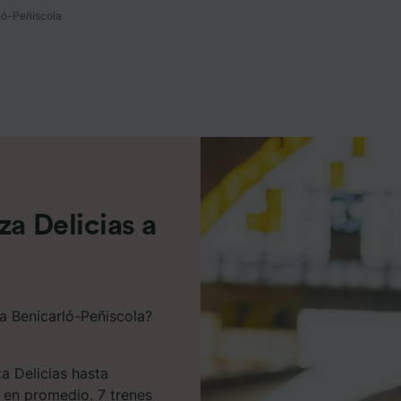
ló-Peñiscola
e asociados (proveedores)
za Delicias a
 a Benicarló-Peñiscola?
a Delicias hasta
 en promedio. 7 trenes