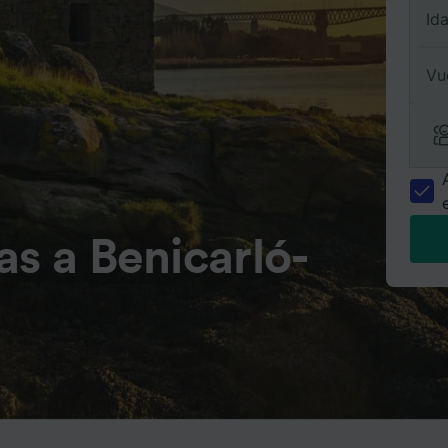
Id
Vu
as a Benicarló-