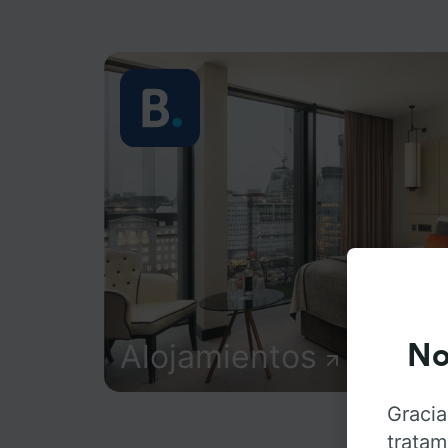
Alojamientos
No
Gracia
tratam