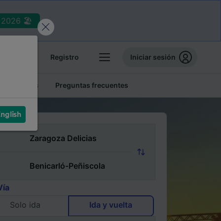
2026 🏖️
reservas
Registro
Iniciar sesión
tren baratos
Preguntas frecuentes
nglish
Vía
Solo ida
Ida y vuelta