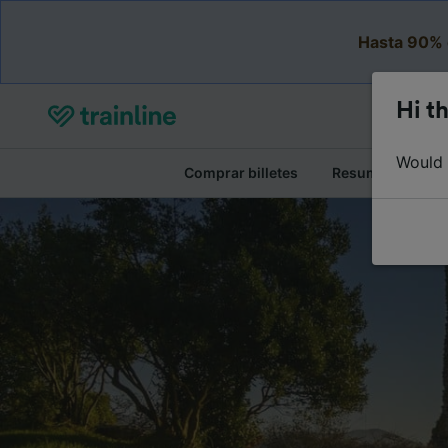
Hasta 90% 
Hi th
Would y
Comprar billetes
Resumen del viaj