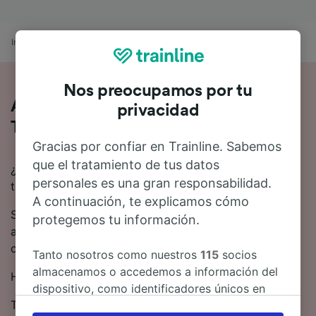
Inicio
Horarios de trenes
Brandizzo a Turín
Nos preocupamos por tu
Así es viajar en tren de Brandizzo a
privacidad
Turín
Gracias por confiar en Trainline. Sabemos
que el tratamiento de tus datos
¿Buscas información para ir de Brandizzo a Turín en
personales es una gran responsabilidad.
tren? Empieza tu viaje con nosotros.
A continuación, te explicamos cómo
Se tardan 20 minutos de media en viajar de Brandizzo
protegemos tu información.
a Turín en tren. Alrededor de 17 trenes trenes salen
cada día en esta ruta.
Tanto nosotros como nuestros
115
socios
almacenamos o accedemos a información del
Hay trenes directos que conectan Brandizzo y Turín.
dispositivo, como identificadores únicos en
Trenitalia es el operador ferroviario en esta ruta.
las cookies para tratar datos personales.