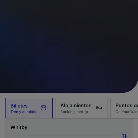
Alojamientos
Puntos de
Billetes
Booking.com
GetYourGuid
Tren y autobús