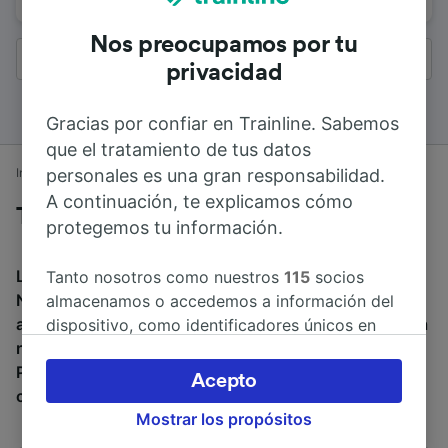
Nos preocupamos por tu
Todos los resultados
privacidad
Gracias por confiar en Trainline. Sabemos
que el tratamiento de tus datos
personales es una gran responsabilidad.
Inicio
Horarios de trenes
Whitby a Newcastle
A continuación, te explicamos cómo
Trenes desde Whitby a Newcastle
protegemos tu información.
La duración media de viaje en tren entre Whitby y
Tanto nosotros como nuestros
115
socios
Newcastle es de 2h 55min. El tren más veloz de Whitby
almacenamos o accedemos a información del
a Newcastle dura 2h 51min. Alrededor de 2 trenes al día
dispositivo, como identificadores únicos en
recorren los 84 km que separan ambas ciudades.
las cookies para tratar datos personales.
Puedes reservar tu billete a partir de 5,15 € al reservar
Puedes aceptar o administrar tus preferencias
Acepto
con antelación.
haciendo clic abajo, incluido el derecho de
Mostrar los propósitos
oposición en función de tu interés legítimo o,
en cualquier momento, a través de la página