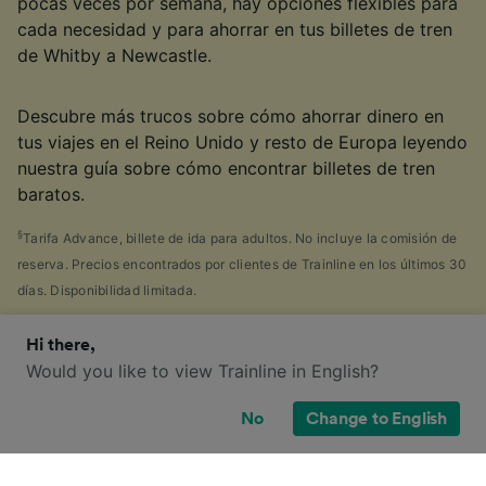
pocas veces por semana, hay opciones flexibles para
cada necesidad y para ahorrar en tus billetes de tren
de Whitby a Newcastle.
Descubre más trucos sobre cómo ahorrar dinero en
tus viajes en el Reino Unido y resto de Europa leyendo
nuestra guía sobre cómo encontrar billetes de tren
baratos.
§
Tarifa Advance, billete de ida para adultos. No incluye la comisión de
reserva. Precios encontrados por clientes de Trainline en los últimos 30
días. Disponibilidad limitada.
Hi there,
Would you like to view Trainline in English?
¿Qué opciones de billete tengo para
este viaje?
No
Change to English
Seguramente también has visto la gran cantidad de