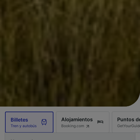
Alojamientos
Puntos de
Billetes
Booking.com
GetYourGuid
Tren y autobús