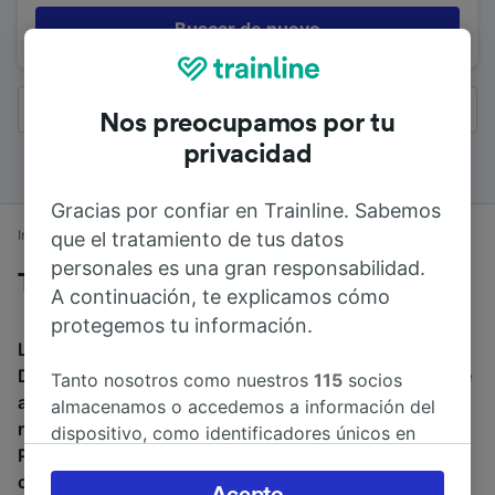
Buscar de nuevo
Todos los resultados
Nos preocupamos por tu
privacidad
Gracias por confiar en Trainline. Sabemos
Inicio
Horarios de trenes
Newcastle a Darlington
que el tratamiento de tus datos
personales es una gran responsabilidad.
Trenes desde Newcastle a Darlington
A continuación, te explicamos cómo
protegemos tu información.
La duración media de viaje en tren entre Newcastle y
Darlington es de 33min. El tren más veloz de Newcastle
Tanto nosotros como nuestros
115
socios
a Darlington dura 27min. Alrededor de 92 trenes al día
almacenamos o accedemos a información del
recorren los 50 km que separan ambas ciudades.
dispositivo, como identificadores únicos en
Puedes reservar tu billete a partir de 5,26 € al reservar
las cookies para tratar datos personales.
con antelación.
Puedes aceptar o administrar tus preferencias
Acepto