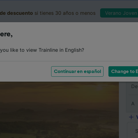
de descuento
si tienes 30 años o menos
Verano Joven 
ere,
Business
Cesta
Mis 
ou like to view Trainline in English?
Resumen del viaje
Horarios
Preguntas frecuentes
Bi
Continuar en español
Change to E
De
A
S