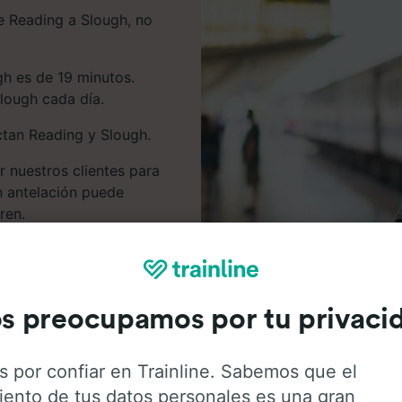
de Reading a Slough, no
gh es de 19 minutos.
Slough cada día.
ctan Reading y Slough.
r nuestros clientes para
n antelación puede
ren.
 en nuestro planificador
s preocupamos por tu privaci
s por confiar en Trainline. Sabemos que el
iento de tus datos personales es una gran