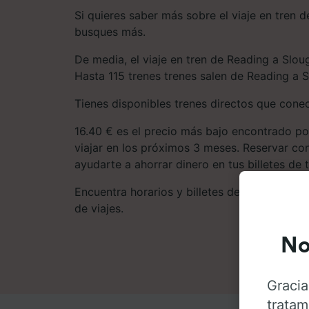
Si quieres saber más sobre el viaje en tren 
busques más.
De media, el viaje en tren de Reading a Slou
Hasta 115 trenes trenes salen de Reading a 
Tienes disponibles trenes directos que cone
16.40 € es el precio más bajo encontrado po
viajar en los próximos 3 meses. Reservar co
ayudarte a ahorrar dinero en tus billetes de t
Encuentra horarios y billetes de tren baratos
de viajes.
No
Gracia
tratam