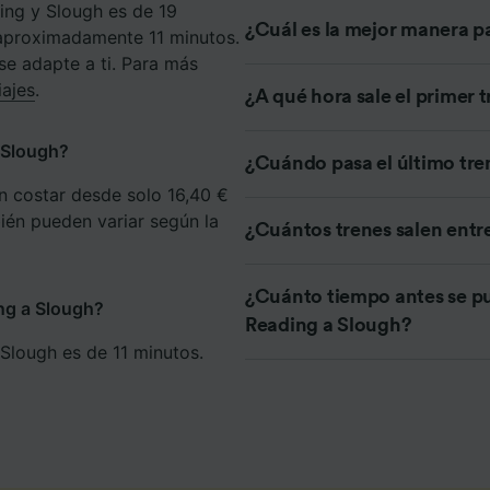
ding y Slough es de 19
e asociados (proveedores)
¿Cuál es la mejor manera p
 aproximadamente 11 minutos.
se adapte a ti. Para más
iajes
.
¿A qué hora sale el primer 
a Slough?
¿Cuándo pasa el último tre
n costar desde solo 16,40 €
bién pueden variar según la
¿Cuántos trenes salen entr
¿Cuánto tiempo antes se pu
ing a Slough?
Reading a Slough?
 Slough es de 11 minutos.