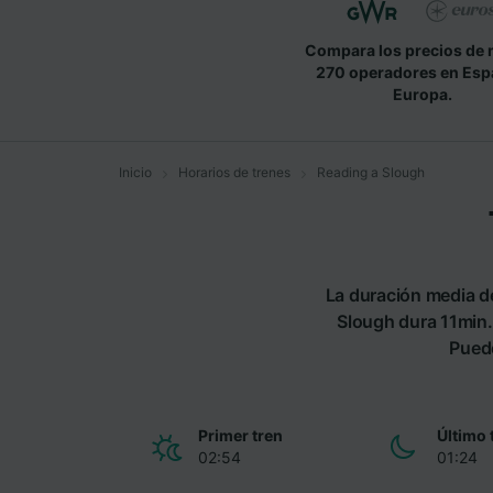
Compara los precios de 
270 operadores en Esp
Europa.
Inicio
Horarios de trenes
Reading a Slough
La duración media de
Slough dura 11min.
Puede
Primer tren
Último 
02:54
01:24