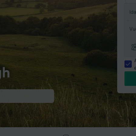
Id
Vu
gh