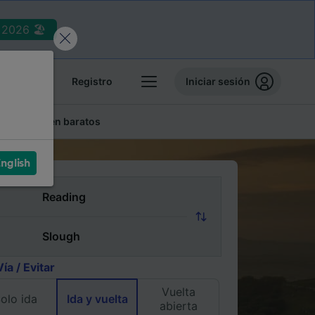
2026 🏖️
reservas
Registro
Iniciar sesión
lletes de tren baratos
nglish
Vía / Evitar
Vuelta
olo ida
Ida y vuelta
abierta