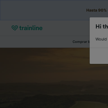
Hasta 90% 
Hi th
Would y
Comprar billetes