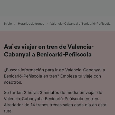
precisa. Analizar activamente las
características del dispositivo para su
identificación. Almacenar la información en un
dispositivo y/o acceder a ella. Publicidad y
Inicio
Horarios de trenes
Valencia-Cabanyal a Benicarló-Peñiscola
contenido personalizados, medición de
publicidad y contenido, investigación de
audiencia y desarrollo de servicios.
Lista de asociados (proveedores)
Así es viajar en tren de Valencia-
Cabanyal a Benicarló-Peñiscola
¿Buscas información para ir de Valencia-Cabanyal a
Benicarló-Peñiscola en tren? Empieza tu viaje con
nosotros.
Se tardan 2 horas 3 minutos de media en viajar de
Valencia-Cabanyal a Benicarló-Peñiscola en tren.
Alrededor de 14 trenes trenes salen cada día en esta
ruta.