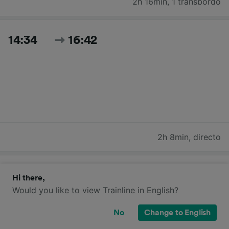
2h 16min
,
1 transbordo
14:34
16:42
2h 8min
,
directo
14:36
17:02
Hi there,
Would you like to view Trainline in English?
No
Change to English