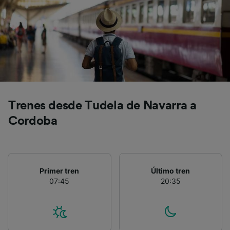
precisa. Analizar activamente las
características del dispositivo para su
identificación. Almacenar la información en un
dispositivo y/o acceder a ella. Publicidad y
contenido personalizados, medición de
publicidad y contenido, investigación de
audiencia y desarrollo de servicios.
Lista de asociados (proveedores)
Trenes desde Tudela de Navarra a
Cordoba
Primer tren
Último tren
07:45
20:35