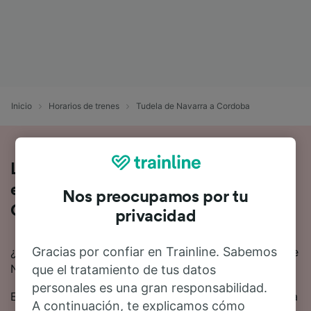
Inicio
Horarios de trenes
Tudela de Navarra a Cordoba
Lo que tienes que saber sobre el viaje
en tren de Tudela de Navarra a
Nos preocupamos por tu
Cordoba
privacidad
Gracias por confiar en Trainline. Sabemos
¿Quieres saber más sobre el viaje en tren de Tudela de
Navarra a Cordoba? No busques más.
que el tratamiento de tus datos
personales es una gran responsabilidad.
El tiempo medio de viaje en tren de Tudela de Navarra
A continuación, te explicamos cómo