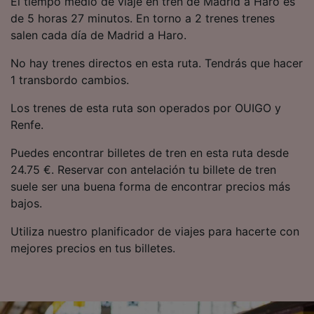
El tiempo medio de viaje en tren de Madrid a Haro es
precisa. Analizar activamente las
de 5 horas 27 minutos. En torno a 2 trenes trenes
características del dispositivo para su
salen cada día de Madrid a Haro.
identificación. Almacenar la información en un
dispositivo y/o acceder a ella. Publicidad y
No hay trenes directos en esta ruta. Tendrás que hacer
contenido personalizados, medición de
publicidad y contenido, investigación de
1 transbordo cambios.
audiencia y desarrollo de servicios.
Los trenes de esta ruta son operados por OUIGO y
Lista de asociados (proveedores)
Renfe.
Puedes encontrar billetes de tren en esta ruta desde
24.75 €. Reservar con antelación tu billete de tren
suele ser una buena forma de encontrar precios más
bajos.
Utiliza nuestro planificador de viajes para hacerte con
mejores precios en tus billetes.