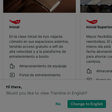
Inicial
Inicial Superio
En la clase Inicial de iryo viajarás
Mayor flexibili
cómodo en sus espaciosos asientos,
reembolsos. El 
tendrás acceso gratuito a wifi de
mismo día está 
alta velocidad y a la plataforma de
fecha abonando 
entretenimiento a bordo.
para ahorrar c
cambios.
Almacenamiento de equipaje
Almacena
Portal de entretenimiento
Portal de
Asiento individual
Hi there,
Asiento i
Would you like to view Trainline in English?
Asientos ajustables
Asientos 
Mesas plegables
No
Change to English
Mesas pl
Enchufe en el asiento