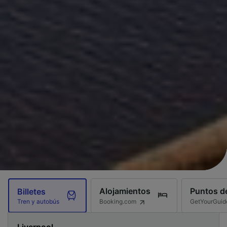
Alojamientos
Puntos de
Billetes
Booking.com
GetYourGuid
Tren y autobús