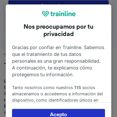
Buscar de nuevo
Todos los resultados
Nos preocupamos por tu
privacidad
Gracias por confiar en Trainline. Sabemos
que el tratamiento de tus datos
Inicio
Horarios de trenes
Liverpool a Chester
personales es una gran responsabilidad.
Trenes desde Liverpool a Chester
A continuación, te explicamos cómo
protegemos tu información.
La duración media de viaje en tren entre Liverpool y
Chester es de 46min. El tren más veloz de Liverpool a
Tanto nosotros como nuestros
115
socios
Chester dura 39min. Alrededor de 325 trenes al día
almacenamos o accedemos a información del
recorren los 25 km que separan ambas ciudades.
dispositivo, como identificadores únicos en
Puedes reservar tu billete a partir de 7,24 € al reservar
las cookies para tratar datos personales.
con antelación.
Puedes aceptar o administrar tus preferencias
Acepto