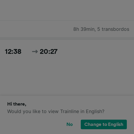
8h 39min
,
5 transbordos
12:38
20:27
Hi there,
7h 49min
,
1 transbordo
Would you like to view Trainline in English?
No
Change to English
Buscar todos los horarios y precios de hoy