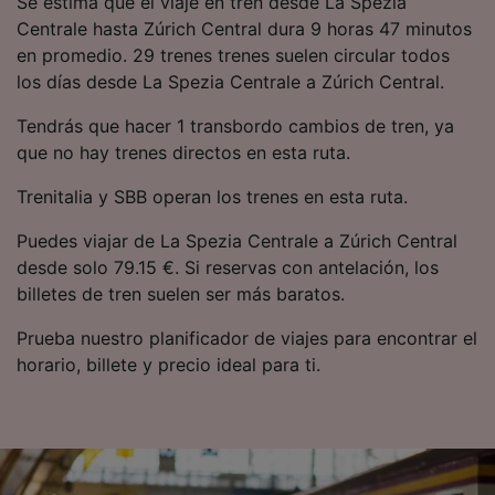
Se estima que el viaje en tren desde La Spezia
precisa. Analizar activamente las
Centrale hasta Zúrich Central dura 9 horas 47 minutos
características del dispositivo para su
en promedio. 29 trenes trenes suelen circular todos
identificación. Almacenar la información en un
dispositivo y/o acceder a ella. Publicidad y
los días desde La Spezia Centrale a Zúrich Central.
contenido personalizados, medición de
publicidad y contenido, investigación de
Tendrás que hacer 1 transbordo cambios de tren, ya
audiencia y desarrollo de servicios.
que no hay trenes directos en esta ruta.
Lista de asociados (proveedores)
Trenitalia y SBB operan los trenes en esta ruta.
Puedes viajar de La Spezia Centrale a Zúrich Central
desde solo 79.15 €. Si reservas con antelación, los
billetes de tren suelen ser más baratos.
Prueba nuestro planificador de viajes para encontrar el
horario, billete y precio ideal para ti.