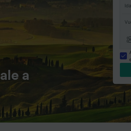
Id
Vu
ale a