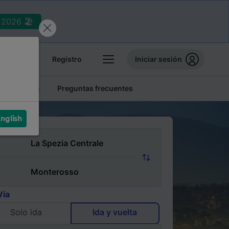
2026 🏖️
reservas
Registro
Iniciar sesión
tren baratos
Preguntas frecuentes
nglish
Vía
Solo ida
Ida y vuelta