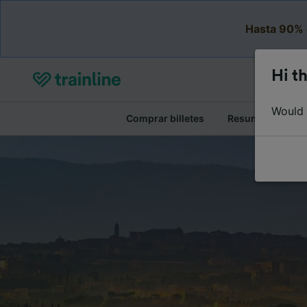
Hasta 90% 
Hi th
Would y
Comprar billetes
Resumen del viaj