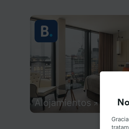
Alojamientos
No
Gracia
tratam