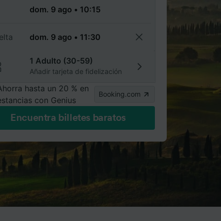
a
elta
1 Adulto (30-59)
Añadir tarjeta de fidelización
Ahorra hasta un 20 % en
Booking.com
estancias con Genius
Encuentra billetes baratos