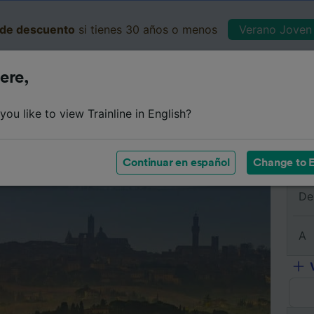
de descuento
si tienes 30 años o menos
Verano Joven 
ere,
Business
Cesta
Mis 
ou like to view Trainline in English?
e
Horarios
Clases
Servicios a bordo
Billetes de 
Continuar en español
Change to E
De
A