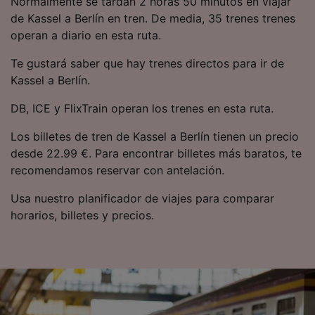
Normalmente se tardan 2 horas 50 minutos en viajar
precisa. Analizar activamente las
de Kassel a Berlín en tren. De media, 35 trenes trenes
características del dispositivo para su
operan a diario en esta ruta.
identificación. Almacenar la información en un
dispositivo y/o acceder a ella. Publicidad y
Te gustará saber que hay trenes directos para ir de
contenido personalizados, medición de
publicidad y contenido, investigación de
Kassel a Berlín.
audiencia y desarrollo de servicios.
DB, ICE y FlixTrain operan los trenes en esta ruta.
Lista de asociados (proveedores)
Los billetes de tren de Kassel a Berlín tienen un precio
desde 22.99 €. Para encontrar billetes más baratos, te
recomendamos reservar con antelación.
Usa nuestro planificador de viajes para comparar
horarios, billetes y precios.