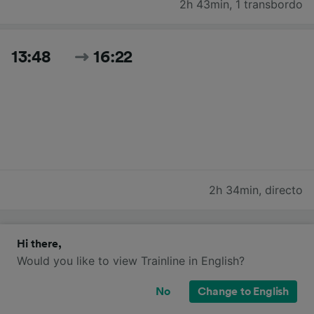
2h 43min
,
1 transbordo
13:48
16:22
2h 34min
,
directo
Buscar todos los horarios y precios de hoy
Hi there,
Would you like to view Trainline in English?
No
Change to English