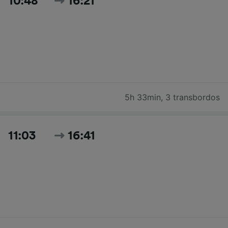
10:48
16:21
5h 33min
,
3 transbordos
11:03
16:41