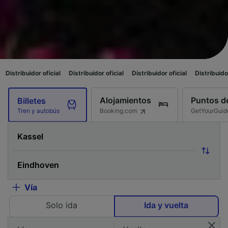
ficial
Distribuidor oficial
Distribuidor oficial
Distribuidor oficial
Distr
Alojamientos
Puntos de
Billetes
Booking.com
GetYourGuid
Tren y autobús
Vía
Solo ida
Ida y vuelta