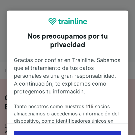
Nos preocupamos por tu
privacidad
Gracias por confiar en Trainline. Sabemos
que el tratamiento de tus datos
Inicio
Horarios de trenes
Kassel a Eindhoven
personales es una gran responsabilidad.
A continuación, te explicamos cómo
protegemos tu información.
Cómo es el viaje de Kassel a
Tanto nosotros como nuestros
115
socios
Eindhoven en tren
almacenamos o accedemos a información del
dispositivo, como identificadores únicos en
¿Estás pensando en ir en tren de Kassel a Eindhoven?
las cookies para tratar datos personales.
Aquí tienes toda la información.