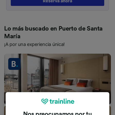
Reserva ahora
Lo más buscado en Puerto de Santa
María
¡A por una experiencia única!
Alojamientos
Nos preocupamos por tu