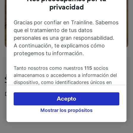
privacidad
Gracias por confiar en Trainline. Sabemos
que el tratamiento de tus datos
Actividades
personales es una gran responsabilidad.
A continuación, te explicamos cómo
protegemos tu información.
Tanto nosotros como nuestros
115
socios
almacenamos o accedemos a información del
¿Qué piensan nuestros clientes de
dispositivo, como identificadores únicos en
Trainline?
las cookies para tratar datos personales.
Descubre reseñas reales de nuestros viajeros
Puedes aceptar o administrar tus preferencias
Acepto
haciendo clic abajo, incluido el derecho de
Mostrar los propósitos
oposición en función de tu interés legítimo o,
en cualquier momento, a través de la página
de la política de privacidad. Tus preferencias
se notificarán a nuestros socios y no