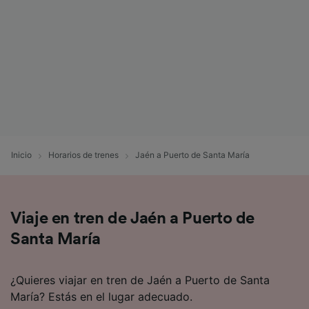
afectarán a los datos de navegación. Tus
datos no se utilizarán con fines de rastreo si
no nos has dado consentimiento para ello.
Tanto nosotros como nuestros asociados
tratamos los datos para proporcionar:
Utilizar datos de localización geográfica
precisa. Analizar activamente las
características del dispositivo para su
identificación. Almacenar la información en un
Inicio
Horarios de trenes
Jaén a Puerto de Santa María
dispositivo y/o acceder a ella. Publicidad y
contenido personalizados, medición de
publicidad y contenido, investigación de
audiencia y desarrollo de servicios.
Viaje en tren de Jaén a Puerto de
Lista de asociados (proveedores)
Santa María
¿Quieres viajar en tren de Jaén a Puerto de Santa
María? Estás en el lugar adecuado.