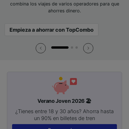
combina los viajes de varios operadores para que
combina los viajes de varios operadores para que
combina los viajes de varios operadores para que
viajar.
mano.
viajar.
mano.
viajar.
mano.
ahorres dinero.
ahorres dinero.
ahorres dinero.
Empieza a ahorrar con TopCombo
Empieza a ahorrar con TopCombo
Empieza a ahorrar con TopCombo
Verano Joven 2026 🏖️
¿Tienes entre 18 y 30 años? Ahorra hasta
un 90% en billetes de tren