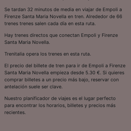
precisa. Analizar activamente las
Se tardan 32 minutos de media en viajar de Empoli a
características del dispositivo para su
identificación. Almacenar la información en un
Firenze Santa Maria Novella en tren. Alrededor de 66
dispositivo y/o acceder a ella. Publicidad y
trenes trenes salen cada día en esta ruta.
contenido personalizados, medición de
publicidad y contenido, investigación de
Hay trenes directos que conectan Empoli y Firenze
audiencia y desarrollo de servicios.
Santa Maria Novella.
Lista de asociados (proveedores)
Trenitalia opera los trenes en esta ruta.
El precio del billete de tren para ir de Empoli a Firenze
Santa Maria Novella empieza desde 5.30 €. Si quieres
comprar billetes a un precio más bajo, reservar con
antelación suele ser clave.
Nuestro planificador de viajes es el lugar perfecto
para encontrar los horarios, billetes y precios más
recientes.