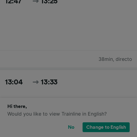
12:47
13:25
38min
,
directo
13:04
13:33
Hi there,
Would you like to view Trainline in English?
No
Change to English