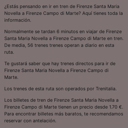
precisa. Analizar activamente las
¿Estás pensando en ir en tren de Firenze Santa Maria
características del dispositivo para su
Novella a Firenze Campo di Marte? Aquí tienes toda la
identificación. Almacenar la información en un
información.
dispositivo y/o acceder a ella. Publicidad y
contenido personalizados, medición de
Normalmente se tardan 6 minutos en viajar de Firenze
publicidad y contenido, investigación de
audiencia y desarrollo de servicios.
Santa Maria Novella a Firenze Campo di Marte en tren.
De media, 56 trenes trenes operan a diario en esta
Lista de asociados (proveedores)
ruta.
Te gustará saber que hay trenes directos para ir de
Firenze Santa Maria Novella a Firenze Campo di
Marte.
Los trenes de esta ruta son operados por Trenitalia.
Los billetes de tren de Firenze Santa Maria Novella a
Firenze Campo di Marte tienen un precio desde 1.70 €.
Para encontrar billetes más baratos, te recomendamos
reservar con antelación.