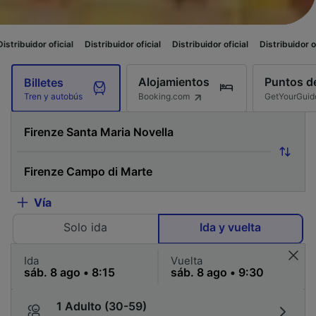
ial
Distribuidor oficial
Distribuidor oficial
Distribuidor oficial
Distribu
Alojamientos
Puntos de
Billetes
Booking.com
GetYourGuid
Tren y autobús
Vía
Solo ida
Ida y vuelta
Ida
Vuelta
1 Adulto (30-59)