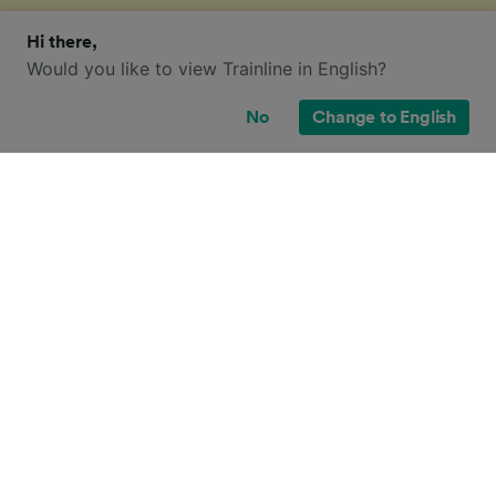
Hi there,
Would you like to view Trainline in English?
¿Qué opciones de billete tengo para
este viaje?
No
Change to English
Seguramente también has visto la gran cantidad de
tipos de billetes disponibles en el Reino Unido, y te
has preguntado: "¡¿por qué hay tantos?!" Para
ayudarte, hemos creado una guía muy práctica con
los principales tipos de billetes.