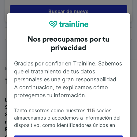
Buscar de nuevo
Todos los resultados
Nos preocupamos por tu
privacidad
Gracias por confiar en Trainline. Sabemos
Inicio
Horarios de trenes
Edimburgo a Stirling
que el tratamiento de tus datos
personales es una gran responsabilidad.
Trenes desde Edimburgo a Stirling
A continuación, te explicamos cómo
protegemos tu información.
La duración media de viaje en tren entre Edimburgo y
Stirling es de 49min. El tren más veloz de Edimburgo a
Tanto nosotros como nuestros
115
socios
Stirling dura 41min. Alrededor de 81 trenes al día
almacenamos o accedemos a información del
recorren los 50 km que separan ambas ciudades.
dispositivo, como identificadores únicos en
Puedes reservar tu billete a partir de 6,37 € al reservar
las cookies para tratar datos personales.
con antelación.