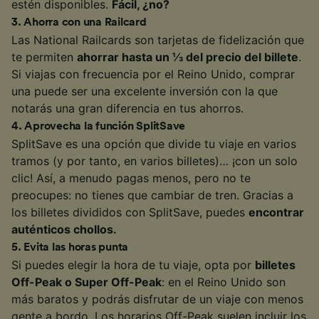
estén disponibles.
Fácil, ¿no?
3
.
Ahorra con una Railcard
Las National Railcards son tarjetas de fidelización que
te permiten
ahorrar hasta un ⅓ del precio del billete
.
Si viajas con frecuencia por el Reino Unido, comprar
una puede ser una excelente inversión con la que
notarás una gran diferencia en tus ahorros.
4
.
Aprovecha la función SplitSave
SplitSave es una opción que divide tu viaje en varios
tramos (y por tanto, en varios billetes)… ¡con un solo
clic! Así, a menudo pagas menos, pero no te
preocupes: no tienes que cambiar de tren. Gracias a
los billetes divididos con SplitSave, puedes
encontrar
auténticos chollos.
5
.
Evita las horas punta
Si puedes elegir la hora de tu viaje, opta por
billetes
Off-Peak o Super Off-Peak
: en el Reino Unido son
más baratos y podrás disfrutar de un viaje con menos
gente a bordo. Los horarios Off-Peak suelen incluir los