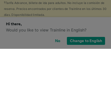
§
Tarifa Advance, billete de ida para adultos. No incluye la comisión de
reserva. Precios encontrados por clientes de Trainline en los últimos 30
días. Disponibilidad limitada.
Hi there,
Would you like to view Trainline in English?
¿Qué opciones de billete tengo para
No
Change to English
este viaje?
Seguramente también has visto la gran cantidad de
tipos de billetes disponibles en el Reino Unido, y te
has preguntado: "¡¿por qué hay tantos?!" Para
ayudarte, hemos creado una guía muy práctica con
los principales tipos de billetes.