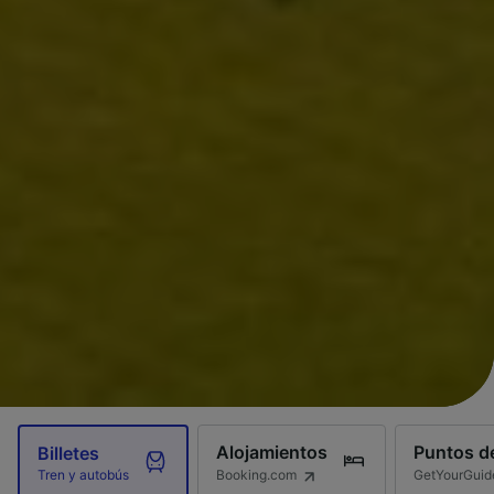
Alojamientos
Puntos de
Billetes
Booking.com
GetYourGuid
Tren y autobús