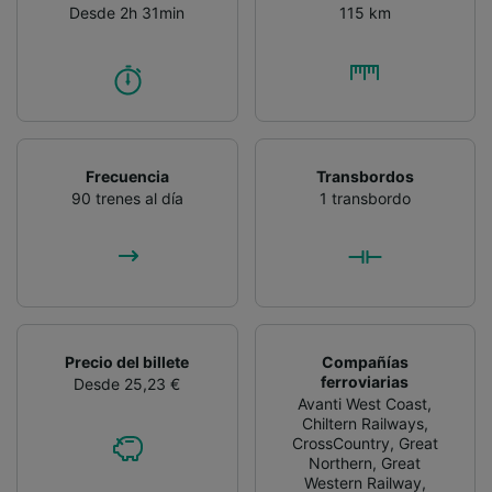
audiencia y desarrollo de servicios.
Desde 2h 31min
115 km
Lista de asociados (proveedores)
Frecuencia
Transbordos
90 trenes al día
1 transbordo
Precio del billete
Compañías
ferroviarias
Desde 25,23 €
Avanti West Coast
,
Chiltern Railways
,
CrossCountry
,
Great
Northern
,
Great
Western Railway
,