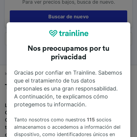
Para ver precios bajos, busca de nuevo.
Buscar de nuevo
Todos los resultados
Nos preocupamos por tu
privacidad
Gracias por confiar en Trainline. Sabemos
Inicio
Horarios de trenes
Coventry a Cambridge
que el tratamiento de tus datos
Trenes desde Coventry a Cambridge
personales es una gran responsabilidad.
A continuación, te explicamos cómo
protegemos tu información.
La duración media de viaje en tren entre Coventry y
Cambridge es de 4h 9min. El tren más veloz de
Tanto nosotros como nuestros
115
socios
Coventry a Cambridge dura 2h 31min. Alrededor de 90
almacenamos o accedemos a información del
trenes al día recorren los 115 km que separan ambas
dispositivo, como identificadores únicos en
ciudades. Puedes reservar tu billete a partir de 25,23 €