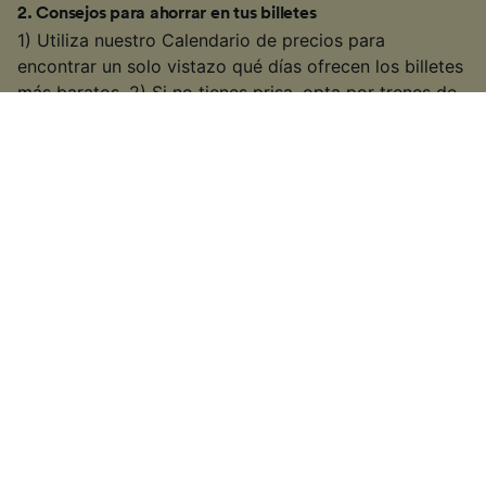
2
.
Consejos para ahorrar en tus billetes
1) Utiliza nuestro Calendario de precios para
encontrar un solo vistazo qué días ofrecen los billetes
más baratos. 2) Si no tienes prisa, opta por trenes de
velocidad media o con más paradas. Suelen ser más
económicos que los trenes de alta velocidad. 3) Los
precios suelen ser más altos entre las 06:00 y las
10:00 y entre las 17:00 y las 20:00, de lunes a viernes.
3
.
Aprovecha las ofertas y descuentos
A lo largo del año, las compañías ferroviarias lanzan
promociones especiales durante eventos como el
Black Friday, Navidad, San Valentín o para
promocionar nuevas rutas. Consulta nuestras
ofertas
y descuentos en billetes de tren
y descubre las
promociones disponibles con las principales
compañías ferroviarias
.
4
.
Utiliza tu tarjeta fidelización
Aprovecha los descuentos exclusivos que ofrecen las