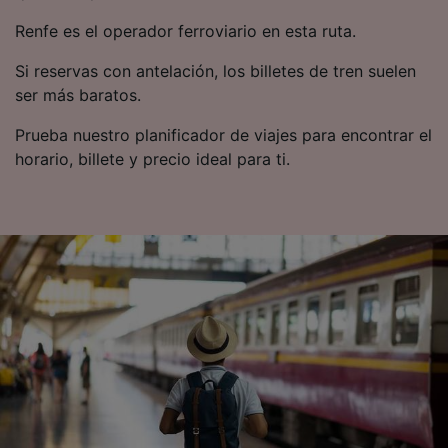
tratamos los datos para proporcionar:
Renfe es el operador ferroviario en esta ruta.
Utilizar datos de localización geográfica
precisa. Analizar activamente las
Si reservas con antelación, los billetes de tren suelen
características del dispositivo para su
ser más baratos.
identificación. Almacenar la información en un
dispositivo y/o acceder a ella. Publicidad y
Prueba nuestro planificador de viajes para encontrar el
contenido personalizados, medición de
publicidad y contenido, investigación de
horario, billete y precio ideal para ti.
audiencia y desarrollo de servicios.
Lista de asociados (proveedores)