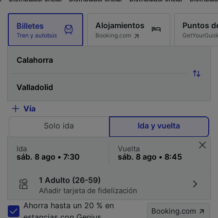
Alojamientos
Puntos de
Billetes
Booking.com
GetYourGuid
Tren y autobús
Vía
Solo ida
Ida y vuelta
Ida
Vuelta
1 Adulto (26-59)
Añadir tarjeta de fidelización
Ahorra hasta un 20 % en
Booking.com
estancias con Genius