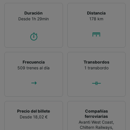
contenido personalizados, medición de
publicidad y contenido, investigación de
Duración
Distancia
audiencia y desarrollo de servicios.
Desde 1h 29min
178 km
Lista de asociados (proveedores)
Frecuencia
Transbordos
509 trenes al día
1 transbordo
Precio del billete
Compañías
ferroviarias
Desde 18,02 €
Avanti West Coast
,
Chiltern Railways
,