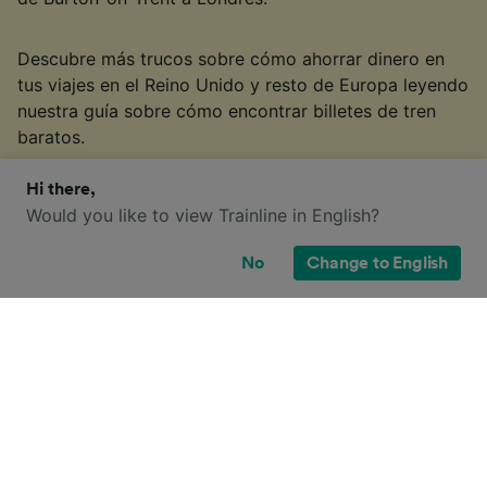
Descubre más trucos sobre cómo ahorrar dinero en
tus viajes en el Reino Unido y resto de Europa leyendo
nuestra guía sobre cómo encontrar billetes de tren
baratos.
§
Tarifa Advance, billete de ida para adultos. No incluye la comisión de
Hi there,
reserva. Precios encontrados por clientes de Trainline en los últimos 30
Would you like to view Trainline in English?
días. Disponibilidad limitada.
No
Change to English
¿Qué opciones de billete tengo para
este viaje?
Seguramente también has visto la gran cantidad de
tipos de billetes disponibles en el Reino Unido, y te
has preguntado: "¡¿por qué hay tantos?!" Para