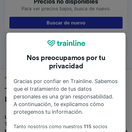
Precios no disponibles
Para ver precios bajos, busca de nuevo.
Buscar de nuevo
Todos los resultados
Nos preocupamos por tu
privacidad
Inicio
Horarios de trenes
Burton-on-Trent a Londres
Gracias por confiar en Trainline. Sabemos
que el tratamiento de tus datos
Trenes desde Burton-on-Trent a
personales es una gran responsabilidad.
Londres
A continuación, te explicamos cómo
protegemos tu información.
La duración media de viaje en tren entre Burton-on-
Trent y Londres es de 3h 8min. El tren más veloz de
Tanto nosotros como nuestros
115
socios
Burton-on-Trent a Londres dura 1h 29min. Alrededor de