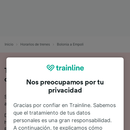
Inicio
Horarios de trenes
Bolonia a Empoli
Toda la información sobre los trenes
de Bolonia a Empoli
Nos preocupamos por tu
privacidad
Si quieres saber más sobre el viaje en tren de Bolonia
a Empoli, no busques más.
Gracias por confiar en Trainline. Sabemos
que el tratamiento de tus datos
De media, el viaje en tren de Bolonia a Empoli es de 1
personales es una gran responsabilidad.
hora 41 minutos. Hasta 37 trenes trenes salen de
A continuación, te explicamos cómo
Bolonia a Empoli cada día.