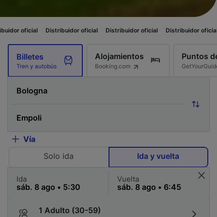
l
Distribuidor oficial
Distribuidor oficial
Distribuidor oficial
Distribuid
Alojamientos
Puntos de
Billetes
Booking.com
GetYourGuid
Tren y autobús
Vía
Solo ida
Ida y vuelta
Ida
Vuelta
1 Adulto (30-59)