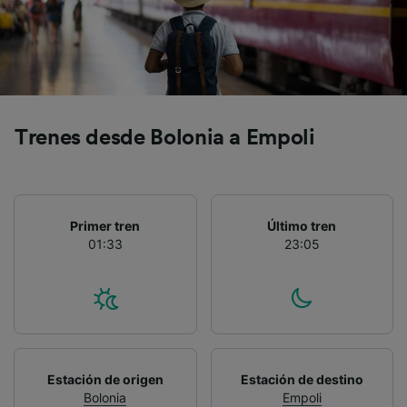
precisa. Analizar activamente las
características del dispositivo para su
identificación. Almacenar la información en un
dispositivo y/o acceder a ella. Publicidad y
contenido personalizados, medición de
publicidad y contenido, investigación de
audiencia y desarrollo de servicios.
Trenes desde Bolonia a Empoli
Lista de asociados (proveedores)
Primer tren
Último tren
01:33
23:05
Estación de origen
Estación de destino
Bolonia
Empoli