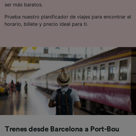
precisa. Analizar activamente las
ser más baratos.
características del dispositivo para su
identificación. Almacenar la información en un
Prueba nuestro planificador de viajes para encontrar el
dispositivo y/o acceder a ella. Publicidad y
horario, billete y precio ideal para ti.
contenido personalizados, medición de
publicidad y contenido, investigación de
audiencia y desarrollo de servicios.
Lista de asociados (proveedores)
Trenes desde Barcelona a Port-Bou