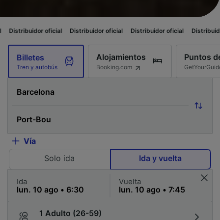
or oficial
Distribuidor oficial
Distribuidor oficial
Distribuidor oficial
D
Alojamientos
Puntos de
Billetes
Booking.com
GetYourGuid
Tren y autobús
Vía
Solo ida
Ida y vuelta
Ida
Vuelta
1 Adulto (26-59)