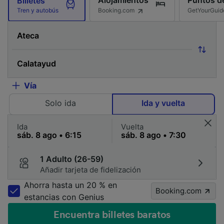
Alojamientos
Puntos de
Billetes
Booking.com
GetYourGuid
Tren y autobús
Vía
Solo ida
Ida y vuelta
Ida
Vuelta
1 Adulto (26-59)
Añadir tarjeta de fidelización
Ahorra hasta un 20 % en
Booking.com
estancias con Genius
Encuentra billetes baratos