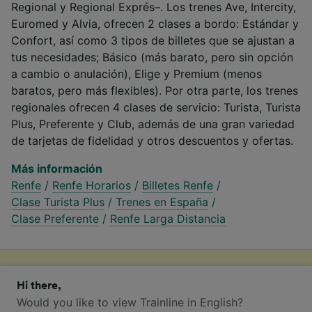
Regional y Regional Exprés–. Los trenes Ave, Intercity,
Euromed y Alvia, ofrecen 2 clases a bordo: Estándar y
Confort, así como 3 tipos de billetes que se ajustan a
tus necesidades; Básico (más barato, pero sin opción
a cambio o anulación), Elige y Premium (menos
baratos, pero más flexibles). Por otra parte, los trenes
regionales ofrecen 4 clases de servicio: Turista, Turista
Plus, Preferente y Club, además de una gran variedad
de tarjetas de fidelidad y otros descuentos y ofertas.
Más información
Renfe
/
Renfe Horarios
/
Billetes Renfe
/
Clase Turista Plus
/
Trenes en España
/
Clase Preferente
/
Renfe Larga Distancia
¿Cómo reservar billetes de tren
Hi there,
baratos de Ateca a Calatayud?
Would you like to view Trainline in English?