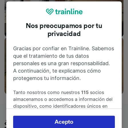
Nos preocupamos por tu
Alojamientos
privacidad
Gracias por confiar en Trainline. Sabemos
que el tratamiento de tus datos
personales es una gran responsabilidad.
A continuación, te explicamos cómo
protegemos tu información.
Actividades
Tanto nosotros como nuestros
115
socios
almacenamos o accedemos a información del
dispositivo, como identificadores únicos en
las cookies para tratar datos personales.
Puedes aceptar o administrar tus preferencias
¿Qué piensan nuestros clientes de
Acepto
haciendo clic abajo, incluido el derecho de