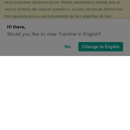
raras ocasiones optan por lanzar ofertas especiales a medida que se
acerca la fecha del viaje en cuestión o, incluso, ofertas de última hora.
Esto depende única y exclusivamente de las compañías de tren.
Hi there,
Would you like to view Trainline in English?
¿Cuáles son mis opciones de billetes y
No
Change to English
descuentos?
Si eres como nosotros, probablemente hayas visto la
gran cantidad de tipos de billetes disponibles en
España y te hayas preguntado por que hay tantos.
Para ayudarte, hemos elaborado una práctica guía de
los principales tipos de billetes, sólo tienes que hacer
clic en el que te interese para obtener más
información.