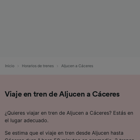
no nos has dado consentimiento para ello.
Tanto nosotros como nuestros asociados
tratamos los datos para proporcionar:
Utilizar datos de localización geográfica
precisa. Analizar activamente las
características del dispositivo para su
identificación. Almacenar la información en un
dispositivo y/o acceder a ella. Publicidad y
contenido personalizados, medición de
publicidad y contenido, investigación de
Inicio
Horarios de trenes
Aljucen a Cáceres
audiencia y desarrollo de servicios.
Lista de asociados (proveedores)
Viaje en tren de Aljucen a Cáceres
¿Quieres viajar en tren de Aljucen a Cáceres? Estás en
el lugar adecuado.
Se estima que el viaje en tren desde Aljucen hasta