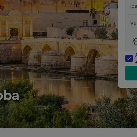
Id
Vu
oba