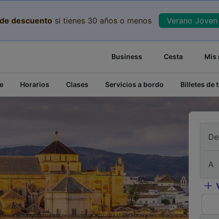
de descuento
si tienes 30 años o menos
Verano Joven 
Business
Cesta
Mis 
e
Horarios
Clases
Servicios a bordo
Billetes de 
De
A