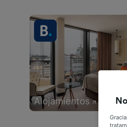
Alojamientos
No
Gracia
tratam