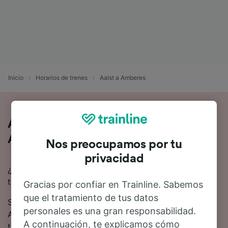
Inicio
Horarios de trenes
Aalst a Amberes
Así es viajar en tren de Aalst a
Amberes
Nos preocupamos por tu
privacidad
¿Buscas información para ir de Aalst a Amberes en
tren? Empieza tu viaje con nosotros.
Gracias por confiar en Trainline. Sabemos
que el tratamiento de tus datos
Se tardan 1 hora 29 minutos de media en viajar de
personales es una gran responsabilidad.
Aalst a Amberes en tren. Alrededor de 85 trenes
A continuación, te explicamos cómo
trenes salen cada día en esta ruta.