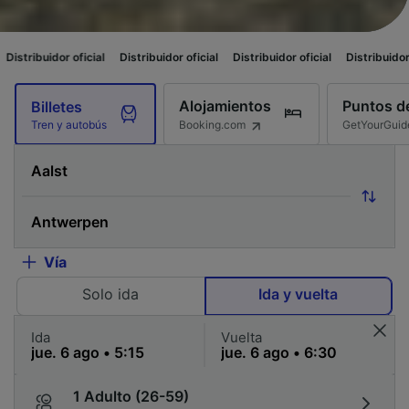
ial
Distribuidor oficial
Distribuidor oficial
Distribuidor oficial
Distribu
Alojamientos
Puntos de
Billetes
Booking.com
GetYourGuid
Tren y autobús
Vía
Solo ida
Ida y vuelta
Ida
Vuelta
1 Adulto (26-59)