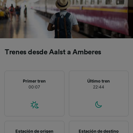
precisa. Analizar activamente las
características del dispositivo para su
identificación. Almacenar la información en un
dispositivo y/o acceder a ella. Publicidad y
contenido personalizados, medición de
publicidad y contenido, investigación de
audiencia y desarrollo de servicios.
Lista de asociados (proveedores)
Trenes desde Aalst a Amberes
Primer tren
Último tren
00:07
22:44
Estación de origen
Estación de destino