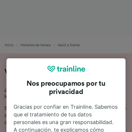
Inicio
Horarios de trenes
Aalst a Gante
Viaje en tren de Aalst a Gante
Nos preocupamos por tu
¿Quieres viajar en tren de Aalst a Gante? Estás en el
privacidad
lugar adecuado.
Gracias por confiar en Trainline. Sabemos
Se estima que el viaje en tren desde Aalst hasta Gante
que el tratamiento de tus datos
dura 30 minutos en promedio. 39 trenes trenes suelen
personales es una gran responsabilidad.
circular todos los días desde Aalst a Gante.
A continuación, te explicamos cómo