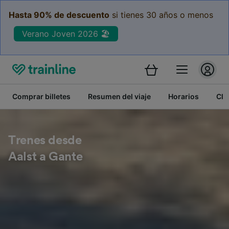
Hasta 90% de descuento
si tienes 30 años o menos
Verano Joven 2026 🏖️
Comprar billetes
Resumen del viaje
Horarios
Cla
Trenes desde
Aalst a Gante