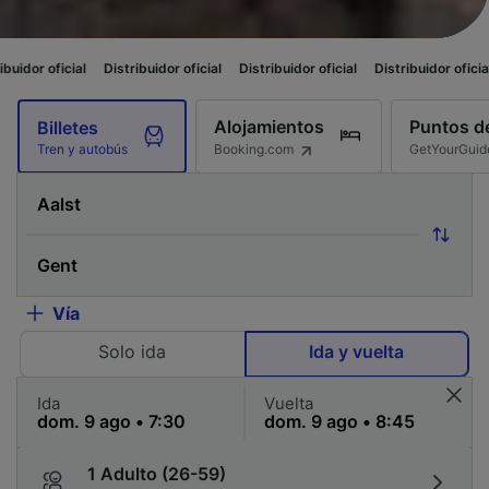
Distribuidor oficial
Distribuidor oficial
Distribuidor oficial
Distribuidor 
Alojamientos
Puntos de
Billetes
Booking.com
GetYourGuid
Tren y autobús
Vía
Solo ida
Ida y vuelta
Ida
Vuelta
1 Adulto (26-59)