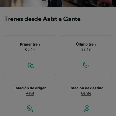
precisa. Analizar activamente las
características del dispositivo para su
identificación. Almacenar la información en un
Trenes desde Aalst a Gante
dispositivo y/o acceder a ella. Publicidad y
contenido personalizados, medición de
publicidad y contenido, investigación de
audiencia y desarrollo de servicios.
Lista de asociados (proveedores)
Primer tren
Último tren
05:14
23:18
Estación de origen
Estación de destino
Aalst
Gante