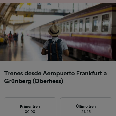
precisa. Analizar activamente las
características del dispositivo para su
identificación. Almacenar la información en un
dispositivo y/o acceder a ella. Publicidad y
contenido personalizados, medición de
publicidad y contenido, investigación de
audiencia y desarrollo de servicios.
Lista de asociados (proveedores)
Trenes desde Aeropuerto Frankfurt a
Grünberg (Oberhess)
Primer tren
Último tren
00:00
21:46