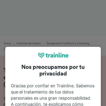
Inicio
Horarios de trenes
Aeropuerto Frankfurt a Grünberg
(Oberhess)
Nos preocupamos por tu
Toda la información sobre los trenes
privacidad
de Aeropuerto Frankfurt a Grünberg
(Oberhess)
Gracias por confiar en Trainline. Sabemos
que el tratamiento de tus datos
personales es una gran responsabilidad.
Si quieres saber más sobre el viaje en tren de
A continuación, te explicamos cómo
Aeropuerto Frankfurt a Grünberg (Oberhess), no