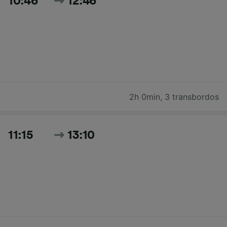
10:46
12:46
2h 0min
,
3 transbordos
11:15
13:10