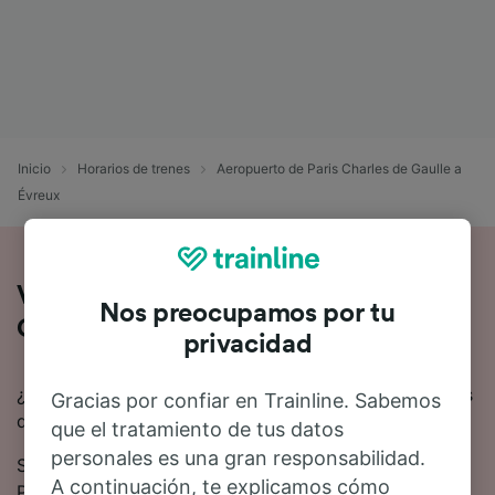
Inicio
Horarios de trenes
Aeropuerto de Paris Charles de Gaulle a
Évreux
Viaje en tren de Aeropuerto de Paris
Nos preocupamos por tu
Charles de Gaulle a Évreux
privacidad
¿Quieres viajar en tren de Aeropuerto de Paris Charles
Gracias por confiar en Trainline. Sabemos
de Gaulle a Évreux? Estás en el lugar adecuado.
que el tratamiento de tus datos
personales es una gran responsabilidad.
Se estima que el viaje en tren desde Aeropuerto de
A continuación, te explicamos cómo
Paris Charles de Gaulle hasta Évreux dura 5 horas 48