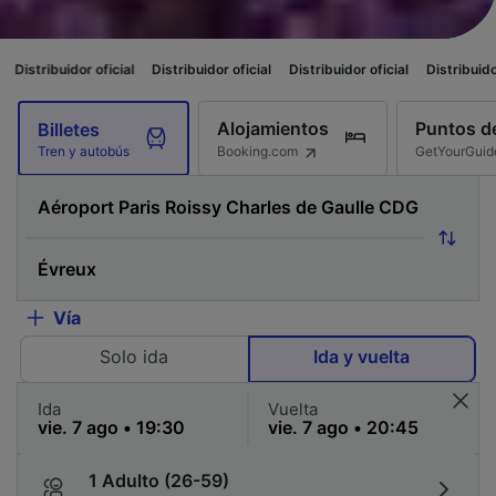
icial
Distribuidor oficial
Distribuidor oficial
Distribuidor oficial
Distri
Alojamientos
Puntos de
Billetes
Booking.com
GetYourGuid
Tren y autobús
Vía
Solo ida
Ida y vuelta
Ida
Vuelta
1 Adulto (26-59)