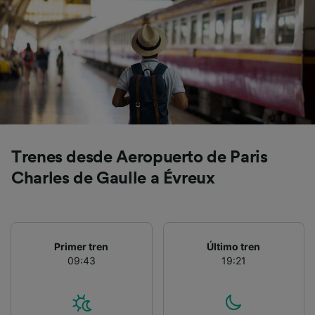
precisa. Analizar activamente las
características del dispositivo para su
identificación. Almacenar la información en un
dispositivo y/o acceder a ella. Publicidad y
contenido personalizados, medición de
publicidad y contenido, investigación de
audiencia y desarrollo de servicios.
Lista de asociados (proveedores)
Trenes desde Aeropuerto de Paris
Charles de Gaulle a Évreux
Primer tren
Último tren
09:43
19:21