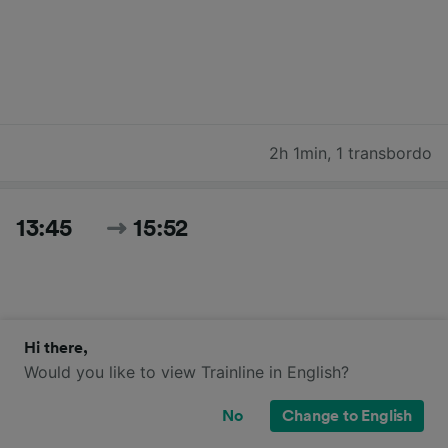
2h 1min
,
1 transbordo
13:45
15:52
Hi there,
Would you like to view Trainline in English?
No
Change to English
2h 7min
,
1 transbordo