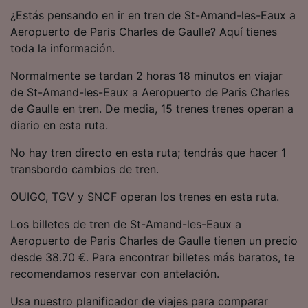
precisa. Analizar activamente las
¿Estás pensando en ir en tren de St-Amand-les-Eaux a
características del dispositivo para su
Aeropuerto de Paris Charles de Gaulle? Aquí tienes
identificación. Almacenar la información en un
toda la información.
dispositivo y/o acceder a ella. Publicidad y
contenido personalizados, medición de
Normalmente se tardan 2 horas 18 minutos en viajar
publicidad y contenido, investigación de
audiencia y desarrollo de servicios.
de St-Amand-les-Eaux a Aeropuerto de Paris Charles
de Gaulle en tren. De media, 15 trenes trenes operan a
Lista de asociados (proveedores)
diario en esta ruta.
No hay tren directo en esta ruta; tendrás que hacer 1
transbordo cambios de tren.
OUIGO, TGV y SNCF operan los trenes en esta ruta.
Los billetes de tren de St-Amand-les-Eaux a
Aeropuerto de Paris Charles de Gaulle tienen un precio
desde 38.70 €. Para encontrar billetes más baratos, te
recomendamos reservar con antelación.
Usa nuestro planificador de viajes para comparar