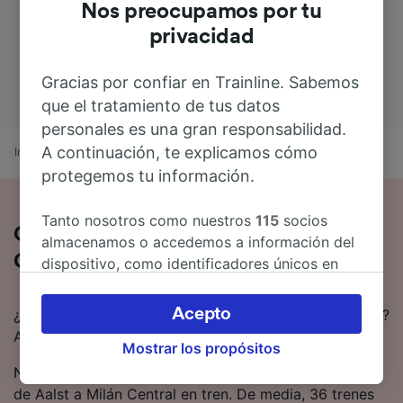
Nos preocupamos por tu
privacidad
Gracias por confiar en Trainline. Sabemos
que el tratamiento de tus datos
personales es una gran responsabilidad.
A continuación, te explicamos cómo
Inicio
Horarios de trenes
Aalst a Milán Central
protegemos tu información.
Tanto nosotros como nuestros
115
socios
Cómo es el viaje de Aalst a Milán
almacenamos o accedemos a información del
Central en tren
dispositivo, como identificadores únicos en
las cookies para tratar datos personales.
Puedes aceptar o administrar tus preferencias
Acepto
¿Estás pensando en ir en tren de Aalst a Milán Central?
haciendo clic abajo, incluido el derecho de
Aquí tienes toda la información.
Mostrar los propósitos
oposición en función de tu interés legítimo o,
en cualquier momento, a través de la página
Normalmente se tardan 15 horas 22 minutos en viajar
de la política de privacidad. Tus preferencias
de Aalst a Milán Central en tren. De media, 36 trenes