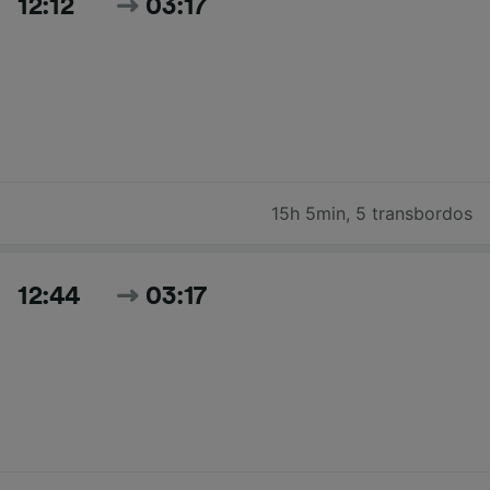
12:12
03:17
15h 5min
,
5 transbordos
12:44
03:17