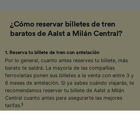
¿Cómo reservar billetes de tren
baratos de Aalst a Milán Central?
1
.
Reserva tu billete de tren con antelación
Por lo general, cuanto antes reserves tu billete, más
barato te saldrá. La mayoría de las compañías
ferroviarias ponen sus billetes a la venta con entre 3 y
6 meses de antelación. Si ya sabes cuándo viajarás, te
recomendamos reservar tu billete de Aalst a Milán
Central cuanto antes para asegurarte las mejores
§
tarifas.
2
.
Consejos para ahorrar en tus billetes
1) Utiliza nuestro Calendario de precios para
encontrar un solo vistazo qué días ofrecen los billetes
más baratos. 2) Si no tienes prisa, opta por trenes de