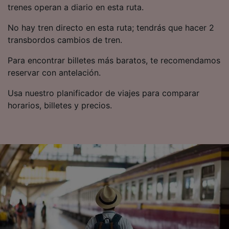
se notificarán a nuestros socios y no
trenes operan a diario en esta ruta.
afectarán a los datos de navegación. Tus
No hay tren directo en esta ruta; tendrás que hacer 2
datos no se utilizarán con fines de rastreo si
transbordos cambios de tren.
no nos has dado consentimiento para ello.
Para encontrar billetes más baratos, te recomendamos
Tanto nosotros como nuestros asociados
reservar con antelación.
tratamos los datos para proporcionar:
Utilizar datos de localización geográfica
Usa nuestro planificador de viajes para comparar
precisa. Analizar activamente las
horarios, billetes y precios.
características del dispositivo para su
identificación. Almacenar la información en un
dispositivo y/o acceder a ella. Publicidad y
contenido personalizados, medición de
publicidad y contenido, investigación de
audiencia y desarrollo de servicios.
Lista de asociados (proveedores)