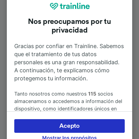
Rutas más populares desde Stradella
Nos preocupamos por tu
Duración
privacidad
A Milano Rogoredo
1h 34min
Gracias por confiar en Trainline. Sabemos
que el tratamiento de tus datos
personales es una gran responsabilidad.
A Voghera
24min
A continuación, te explicamos cómo
protegemos tu información.
A Milán Central
1h 50min
Tanto nosotros como nuestros
115
socios
A Milán
1h 34min
almacenamos o accedemos a información del
dispositivo, como identificadores únicos en
las cookies para tratar datos personales.
A Castel San Giovanni
10min
Puedes aceptar o administrar tus preferencias
Acepto
haciendo clic abajo, incluido el derecho de
A Piacenza
28min
Mostrar los propósitos
oposición en función de tu interés legítimo o,