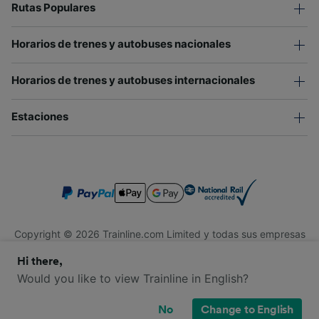
Rutas Populares
Horarios de trenes y autobuses nacionales
Horarios de trenes y autobuses internacionales
Estaciones
Copyright © 2026 Trainline.com Limited y todas sus empresas
afiliadas. Todos los derechos reservados.
Hi there,
Trainline.com Limited está registrada en Inglaterra y Gales.
Compañía No. 3846791. Dirección: 1 Stonecutter St, Londres
Would you like to view Trainline in English?
EC4A 4AH, Reino Unido. Número de IVA: 791 7261 06.
No
Change to English