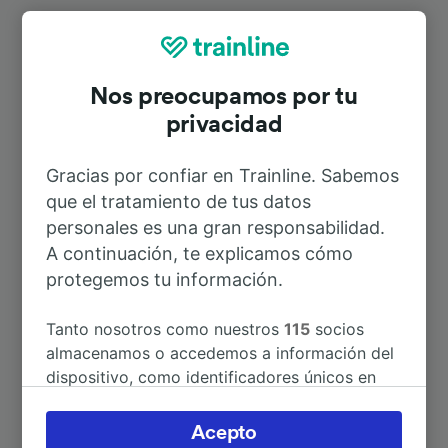
Rutas más populares desde Soltau
(Han)
Nos preocupamos por tu
privacidad
Duración
Gracias por confiar en Trainline. Sabemos
que el tratamiento de tus datos
A Bremen Hbf
1h 1min
personales es una gran responsabilidad.
A continuación, te explicamos cómo
A Hamburg Hbf
1h 12min
protegemos tu información.
A Hannover Hbf
1h 9min
Tanto nosotros como nuestros
115
socios
almacenamos o accedemos a información del
dispositivo, como identificadores únicos en
A Hamburg Airport
1h 48min
las cookies para tratar datos personales.
Puedes aceptar o administrar tus preferencias
Acepto
A Munster (Örtze)
15min