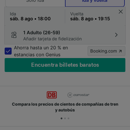
Solo ida
Ida y vuelta
Ida
Vuelta
1 Adulto (26-59)
Añadir tarjeta de fidelización
Ahorra hasta un 20 % en
Booking.com
estancias con Genius
Encuentra billetes baratos
mpara los precios de cientos de compañías de tren
Ún
y autobús