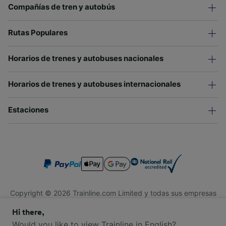
Compañías de tren y autobús
Rutas Populares
Horarios de trenes y autobuses nacionales
Horarios de trenes y autobuses internacionales
Estaciones
Copyright © 2026 Trainline.com Limited y todas sus empresas
afiliadas. Todos los derechos reservados.
Hi there,
Trainline.com Limited está registrada en Inglaterra y Gales.
Compañía No. 3846791. Dirección: 1 Stonecutter St, Londres
Would you like to view Trainline in English?