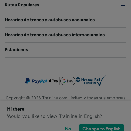
Rutas Populares
Horarios de trenes y autobuses nacionales
Horarios de trenes y autobuses internacionales
Estaciones
Copyright © 2026 Trainline.com Limited y todas sus empresas
afiliadas. Todos los derechos reservados.
Hi there,
Trainline.com Limited está registrada en Inglaterra y Gales.
Compañía No. 3846791. Dirección: 1 Stonecutter St, Londres
Would you like to view Trainline in English?
EC4A 4AH, Reino Unido. Número de IVA: 791 7261 06.
No
Change to English