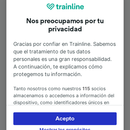
Schwarzenberg
Nos preocupamos por tu
Duración
privacidad
Gracias por confiar en Trainline. Sabemos
A Múnich Hbf
4h 23min
que el tratamiento de tus datos
personales es una gran responsabilidad.
A Baden-Baden
1h 2min
A continuación, te explicamos cómo
protegemos tu información.
A París
4h 9min
Tanto nosotros como nuestros
115
socios
almacenamos o accedemos a información del
A Berlín
6h 20min
dispositivo, como identificadores únicos en
las cookies para tratar datos personales.
A Breitenbrunn (Erzg)
8h 42min
Puedes aceptar o administrar tus preferencias
Acepto
haciendo clic abajo, incluido el derecho de
Mostrar los propósitos