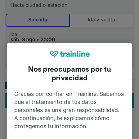
Solo ida
Ida y vuelta
Ida
1 Adulto (26-59)
Añadir tarjeta de fidelización
Nos preocupamos por tu
Añadir código de descuento
privacidad
Ahorra hasta un 20 % en
Booking.com
estancias con Genius
Gracias por confiar en Trainline. Sabemos
Encuentra billetes baratos
que el tratamiento de tus datos
personales es una gran responsabilidad.
A continuación, te explicamos cómo
protegemos tu información.
Compara los precios de cientos de compañías de tren
y autobús