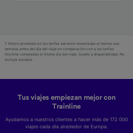
Tanto nosotros como nuestros asociados
tratamos los datos para proporcionar:
Utilizar datos de localización geográfica
precisa. Analizar activamente las
características del dispositivo para su
identificación. Almacenar la información en un
dispositivo y/o acceder a ella. Publicidad y
† Ahorro promedio en las tarifas advance reservadas al menos una
contenido personalizados, medición de
semana antes del día del viaje en comparación con a las tarifas
publicidad y contenido, investigación de
Anytime compradas el mismo día del viaje. Sujeto a disponibilidad. No
audiencia y desarrollo de servicios.
incluye autobús.
Lista de asociados (proveedores)
Tus viajes empiezan mejor con
Trainline
Ayudamos a nuestros clientes a hacer más de 172 000
viajes cada día alrededor de Europa.