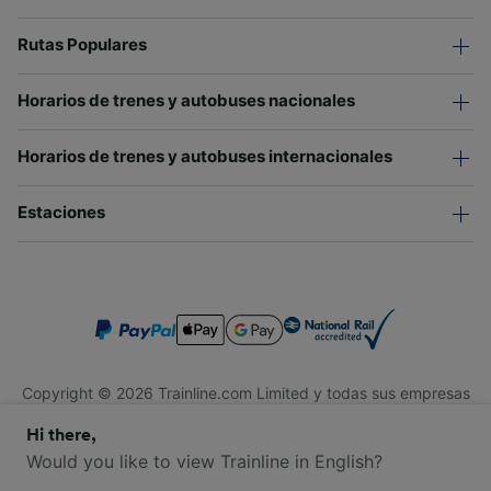
Rutas Populares
Horarios de trenes y autobuses nacionales
Horarios de trenes y autobuses internacionales
Estaciones
Copyright © 2026 Trainline.com Limited y todas sus empresas
afiliadas. Todos los derechos reservados.
Hi there,
Trainline.com Limited está registrada en Inglaterra y Gales.
Compañía No. 3846791. Dirección: 1 Stonecutter St, Londres
Would you like to view Trainline in English?
EC4A 4AH, Reino Unido. Número de IVA: 791 7261 06.