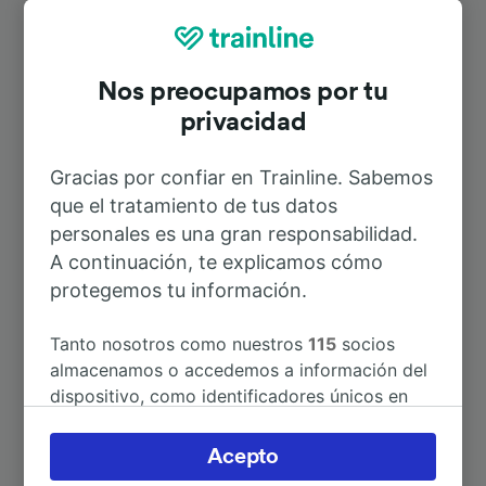
Rutas más populares desde Mantova
Frassine
Nos preocupamos por tu
privacidad
Duración
Gracias por confiar en Trainline. Sabemos
A Mantova
8min
que el tratamiento de tus datos
personales es una gran responsabilidad.
A Carpi
5h 45min
A continuación, te explicamos cómo
protegemos tu información.
A Aversa
6h 56min
Tanto nosotros como nuestros
115
socios
almacenamos o accedemos a información del
A Bonferraro
20min
dispositivo, como identificadores únicos en
las cookies para tratar datos personales.
Puedes aceptar o administrar tus preferencias
A Brescia
2h 23min
Acepto
haciendo clic abajo, incluido el derecho de