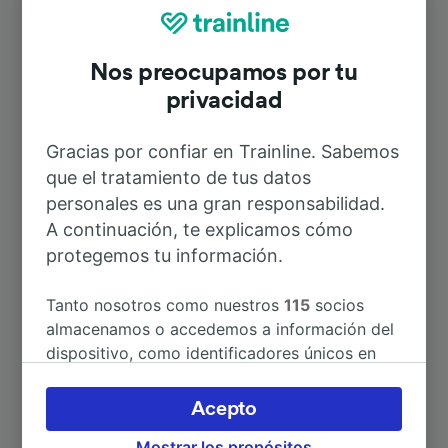
Mannheim
Nos preocupamos por tu
Duración
privacidad
Gracias por confiar en Trainline. Sabemos
A París
2h 57min
que el tratamiento de tus datos
personales es una gran responsabilidad.
A Bruselas
3h 40min
A continuación, te explicamos cómo
protegemos tu información.
A Frankfurt (Main) Hbf
36min
Tanto nosotros como nuestros
115
socios
almacenamos o accedemos a información del
A Praga
7h 46min
dispositivo, como identificadores únicos en
las cookies para tratar datos personales.
A Estrasburgo
1h 8min
Puedes aceptar o administrar tus preferencias
Acepto
haciendo clic abajo, incluido el derecho de
Mostrar los propósitos