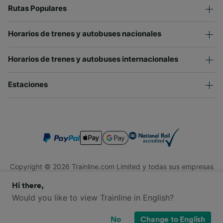
Rutas Populares
Horarios de trenes y autobuses nacionales
Horarios de trenes y autobuses internacionales
Estaciones
Copyright © 2026 Trainline.com Limited y todas sus empresas
afiliadas. Todos los derechos reservados.
Hi there,
Trainline.com Limited está registrada en Inglaterra y Gales.
Compañía No. 3846791. Dirección: 1 Stonecutter St, Londres
Would you like to view Trainline in English?
EC4A 4AH, Reino Unido. Número de IVA: 791 7261 06.
No
Change to English