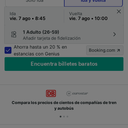
Solo ida
Ida y vuelta
Ida
Vuelta
1 Adulto (26-59)
Añadir tarjeta de fidelización
Ahorra hasta un 20 % en
Booking.com
estancias con Genius
Encuentra billetes baratos
ren
Únete a los millones de personas que usan Trainli
cada día